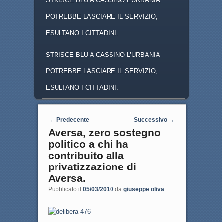
STRISCE BLU A CASSINO L'URBANIA
POTREBBE LASCIARE IL SERVIZIO,
ESULTANO I CITTADINI.
STRISCE BLU A CASSINO L’URBANIA
POTREBBE LASCIARE IL SERVIZIO,
ESULTANO I CITTADINI.
Navigazione articoli
←
Predecente
Successivo
→
Aversa, zero sostegno
politico a chi ha
contribuito alla
privatizzazione di
Aversa.
Pubblicato il
05/03/2010
da
giuseppe oliva