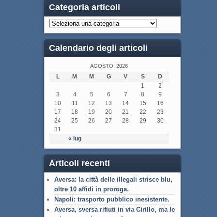
Categoria articoli
Calendario degli articoli
AGOSTO: 2026
L
M
M
G
V
S
D
1
2
3
4
5
6
7
8
9
10
11
12
13
14
15
16
17
18
19
20
21
22
23
24
25
26
27
28
29
30
31
« lug
Articoli recenti
Aversa: la città delle illegali strisce blu,
oltre 10 affidi in proroga.
Napoli: trasporto pubblico inesistente.
Aversa, sversa rifiuti in via Cirillo, ma le