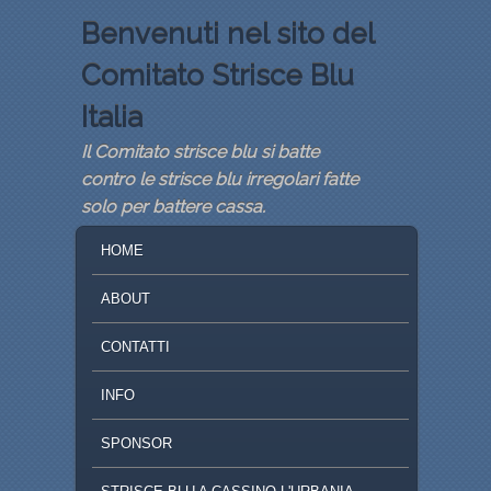
Benvenuti nel sito del
Comitato Strisce Blu
Italia
Il Comitato strisce blu si batte
contro le strisce blu irregolari fatte
solo per battere cassa.
MENU PRINCIPALE
VAI AL CONTENUTO PRINCIPALE
VAI AL CONTENUTO SECONDARIO
HOME
ABOUT
CONTATTI
INFO
SPONSOR