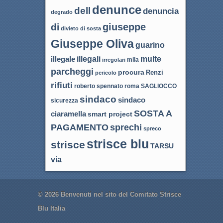
denunce
dell
denuncia
degrado
giuseppe
di
divieto di sosta
Giuseppe Oliva
guarino
illegali
multe
illegale
mila
irregolari
parcheggi
procura
Renzi
pericolo
rifiuti
roma
SAGLIOCCO
roberto spennato
sindaco
sindaco
sicurezza
SOSTA A
ciaramella
smart project
sprechi
PAGAMENTO
spreco
strisce blu
strisce
TARSU
via
© 2026
Benvenuti nel sito del Comitato Strisce
Blu Italia