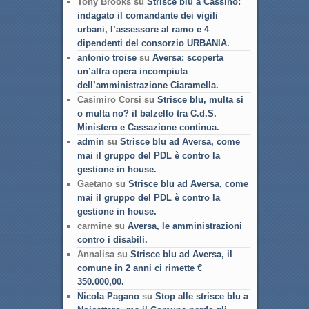
Tony Brooks su
Strisce blu a Cassino:
indagato il comandante dei vigili
urbani, l’assessore al ramo e 4
dipendenti del consorzio URBANIA.
antonio troise
su
Aversa: scoperta
un’altra opera incompiuta
dell’amministrazione Ciaramella.
Casimiro Corsi su
Strisce blu, multa si
o multa no? il balzello tra C.d.S.
Ministero e Cassazione continua.
admin
su
Strisce blu ad Aversa, come
mai il gruppo del PDL è contro la
gestione in house.
Gaetano su
Strisce blu ad Aversa, come
mai il gruppo del PDL è contro la
gestione in house.
carmine su
Aversa, le amministrazioni
contro i disabili.
Annalisa su
Strisce blu ad Aversa, il
comune in 2 anni ci rimette €
350.000,00.
Nicola Pagano
su
Stop alle strisce blu a