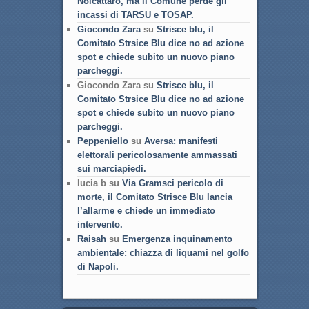
Noicattaro, ma il Comune perde gli
incassi di TARSU e TOSAP.
Giocondo Zara
su
Strisce blu, il
Comitato Strsice Blu dice no ad azione
spot e chiede subito un nuovo piano
parcheggi.
Giocondo Zara su
Strisce blu, il
Comitato Strsice Blu dice no ad azione
spot e chiede subito un nuovo piano
parcheggi.
Peppeniello
su
Aversa: manifesti
elettorali pericolosamente ammassati
sui marciapiedi.
lucia b su
Via Gramsci pericolo di
morte, il Comitato Strisce Blu lancia
l’allarme e chiede un immediato
intervento.
Raisah
su
Emergenza inquinamento
ambientale: chiazza di liquami nel golfo
di Napoli.