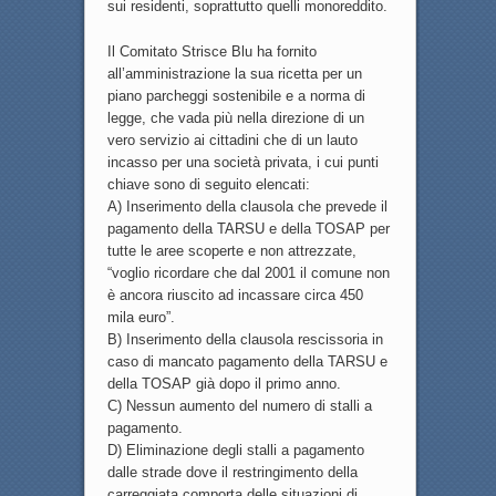
sui residenti, soprattutto quelli monoreddito.
Il Comitato Strisce Blu ha fornito
all’amministrazione la sua ricetta per un
piano parcheggi sostenibile e a norma di
legge, che vada più nella direzione di un
vero servizio ai cittadini che di un lauto
incasso per una società privata, i cui punti
chiave sono di seguito elencati:
A) Inserimento della clausola che prevede il
pagamento della TARSU e della TOSAP per
tutte le aree scoperte e non attrezzate,
“voglio ricordare che dal 2001 il comune non
è ancora riuscito ad incassare circa 450
mila euro”.
B) Inserimento della clausola rescissoria in
caso di mancato pagamento della TARSU e
della TOSAP già dopo il primo anno.
C) Nessun aumento del numero di stalli a
pagamento.
D) Eliminazione degli stalli a pagamento
dalle strade dove il restringimento della
carreggiata comporta delle situazioni di