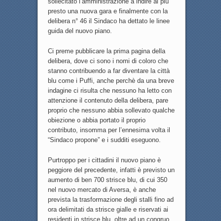
sollecitato l’amministrazione a indire al più
presto una nuova gara e finalmente con la
delibera n° 46 il Sindaco ha dettato le linee
guida del nuovo piano.
Ci preme pubblicare la prima pagina della
delibera, dove ci sono i nomi di coloro che
stanno contribuendo a far diventare la città
blu come i Puffi, anche perchè da una breve
indagine ci risulta che nessuno ha letto con
attenzione il contenuto della delibera, pare
proprio che nessuno abbia sollevato qualche
obiezione o abbia portato il proprio
contributo, insomma per l’ennesima volta il
“Sindaco propone” e i sudditi eseguono.
Purtroppo per i cittadini il nuovo piano è
peggiore del precedente, infatti è previsto un
aumento di ben 700 strisce blu, di cui 350
nel nuovo mercato di Aversa, è anche
prevista la trasformazione degli stalli fino ad
ora delimitati da strisce gialle e riservati ai
residenti in strisce blu, oltre ad un congruo