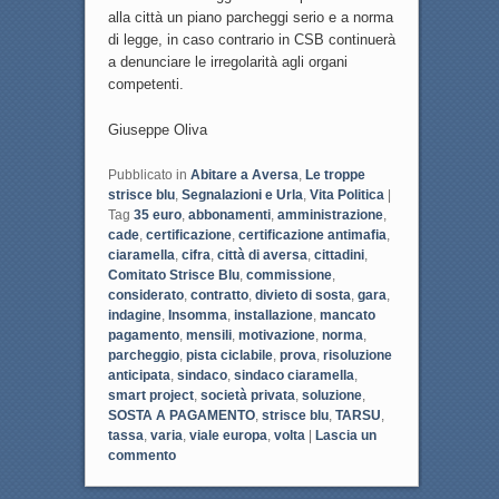
alla città un piano parcheggi serio e a norma
di legge, in caso contrario in CSB continuerà
a denunciare le irregolarità agli organi
competenti.
Giuseppe Oliva
Pubblicato in
Abitare a Aversa
,
Le troppe
strisce blu
,
Segnalazioni e Urla
,
Vita Politica
|
Tag
35 euro
,
abbonamenti
,
amministrazione
,
cade
,
certificazione
,
certificazione antimafia
,
ciaramella
,
cifra
,
città di aversa
,
cittadini
,
Comitato Strisce Blu
,
commissione
,
considerato
,
contratto
,
divieto di sosta
,
gara
,
indagine
,
Insomma
,
installazione
,
mancato
pagamento
,
mensili
,
motivazione
,
norma
,
parcheggio
,
pista ciclabile
,
prova
,
risoluzione
anticipata
,
sindaco
,
sindaco ciaramella
,
smart project
,
società privata
,
soluzione
,
SOSTA A PAGAMENTO
,
strisce blu
,
TARSU
,
tassa
,
varia
,
viale europa
,
volta
|
Lascia un
commento