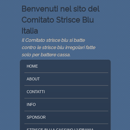
Benvenuti nel sito del
Comitato Strisce Blu
Italia
Il Comitato strisce blu si batte
contro le strisce blu irregolari fatte
solo per battere cassa.
MENU PRINCIPALE
VAI AL CONTENUTO PRINCIPALE
VAI AL CONTENUTO SECONDARIO
HOME
ABOUT
CONTATTI
INFO
SPONSOR