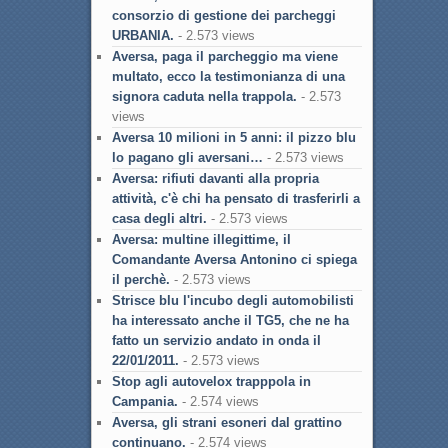
consorzio di gestione dei parcheggi
URBANIA.
- 2.573 views
Aversa, paga il parcheggio ma viene
multato, ecco la testimonianza di una
signora caduta nella trappola.
- 2.573
views
Aversa 10 milioni in 5 anni: il pizzo blu
lo pagano gli aversani…
- 2.573 views
Aversa: rifiuti davanti alla propria
attività, c'è chi ha pensato di trasferirli a
casa degli altri.
- 2.573 views
Aversa: multine illegittime, il
Comandante Aversa Antonino ci spiega
il perchè.
- 2.573 views
Strisce blu l'incubo degli automobilisti
ha interessato anche il TG5, che ne ha
fatto un servizio andato in onda il
22/01/2011.
- 2.573 views
Stop agli autovelox trapppola in
Campania.
- 2.574 views
Aversa, gli strani esoneri dal grattino
continuano.
- 2.574 views