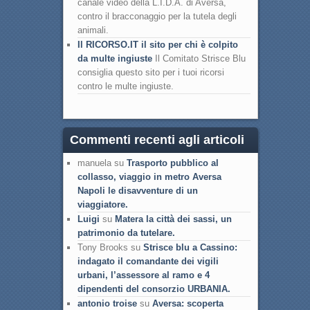
canale video della L.I.D.A. di Aversa,
contro il bracconaggio per la tutela degli
animali.
Il RICORSO.IT il sito per chi è colpito
da multe ingiuste
Il Comitato Strisce Blu
consiglia questo sito per i tuoi ricorsi
contro le multe ingiuste.
Commenti recenti agli articoli
manuela su
Trasporto pubblico al
collasso, viaggio in metro Aversa
Napoli le disavventure di un
viaggiatore.
Luigi
su
Matera la città dei sassi, un
patrimonio da tutelare.
Tony Brooks su
Strisce blu a Cassino:
indagato il comandante dei vigili
urbani, l’assessore al ramo e 4
dipendenti del consorzio URBANIA.
antonio troise
su
Aversa: scoperta