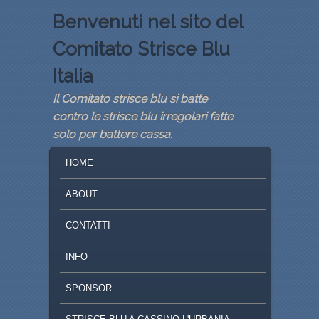
Benvenuti nel sito del
Comitato Strisce Blu
Italia
Il Comitato strisce blu si batte
contro le strisce blu irregolari fatte
solo per battere cassa.
MENU PRINCIPALE
VAI AL CONTENUTO PRINCIPALE
VAI AL CONTENUTO SECONDARIO
HOME
ABOUT
CONTATTI
INFO
SPONSOR