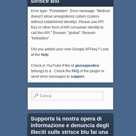
Strisce Blu
Error type: "Forbidden". Error message: "Method
doesn't allow unregistered callers (callers
without established identity). Please use API
Key or other form of API consumer identity to
call this API." Domain: "global". Reason:
"forbidden".
Did you added your own Google API key? Look
at the
help
.
Check in YouTube if the id
giuseppeoliva
belongs to a . Check the
FAQ
of the plugin or
send error messages to
support
.
Cerca
Supporta la nostra opera di
informazione e denuncia degli
illeciti sulle strisce blu fai una