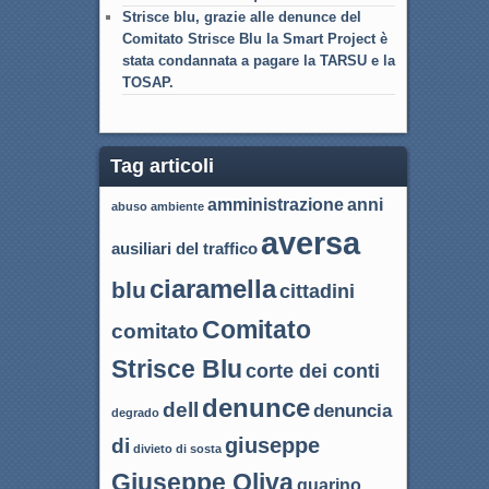
Strisce blu, grazie alle denunce del
Comitato Strisce Blu la Smart Project è
stata condannata a pagare la TARSU e la
TOSAP.
Tag articoli
amministrazione
anni
abuso
ambiente
aversa
ausiliari del traffico
ciaramella
blu
cittadini
Comitato
comitato
Strisce Blu
corte dei conti
denunce
dell
denuncia
degrado
giuseppe
di
divieto di sosta
Giuseppe Oliva
guarino