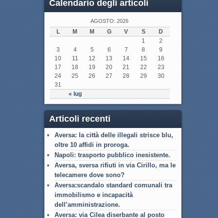
Calendario degli articoli
AGOSTO: 2026
L
M
M
G
V
S
D
1
2
3
4
5
6
7
8
9
10
11
12
13
14
15
16
17
18
19
20
21
22
23
24
25
26
27
28
29
30
31
« lug
Articoli recenti
Aversa: la città delle illegali strisce blu,
oltre 10 affidi in proroga.
Napoli: trasporto pubblico inesistente.
Aversa, sversa rifiuti in via Cirillo, ma le
telecamere dove sono?
Aversa:scandalo standard comunali tra
immobilismo e incapacità
dell’amministrazione.
Aversa: via Cilea diserbante al posto