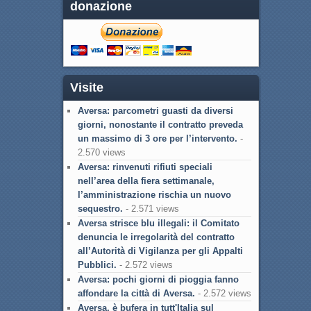
donazione
Visite
Aversa: parcometri guasti da diversi
giorni, nonostante il contratto preveda
un massimo di 3 ore per l’intervento.
-
2.570 views
Aversa: rinvenuti rifiuti speciali
nell’area della fiera settimanale,
l’amministrazione rischia un nuovo
sequestro.
- 2.571 views
Aversa strisce blu illegali: il Comitato
denuncia le irregolarità del contratto
all’Autorità di Vigilanza per gli Appalti
Pubblici.
- 2.572 views
Aversa: pochi giorni di pioggia fanno
affondare la città di Aversa.
- 2.572 views
Aversa, è bufera in tutt'Italia sul