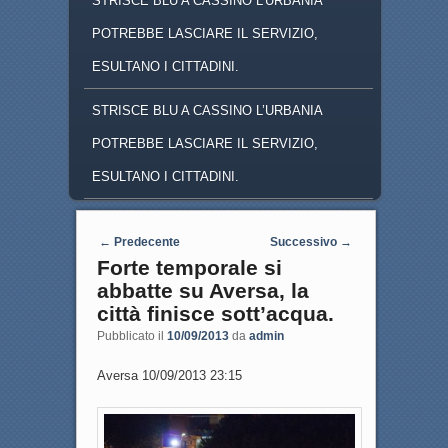
STRISCE BLU A CASSINO L'URBANIA
POTREBBE LASCIARE IL SERVIZIO,
ESULTANO I CITTADINI.
STRISCE BLU A CASSINO L’URBANIA
POTREBBE LASCIARE IL SERVIZIO,
ESULTANO I CITTADINI.
Navigazione articoli
←
Predecente
Successivo
→
Forte temporale si
abbatte su Aversa, la
città finisce sott’acqua.
Pubblicato il
10/09/2013
da
admin
Aversa 10/09/2013 23:15