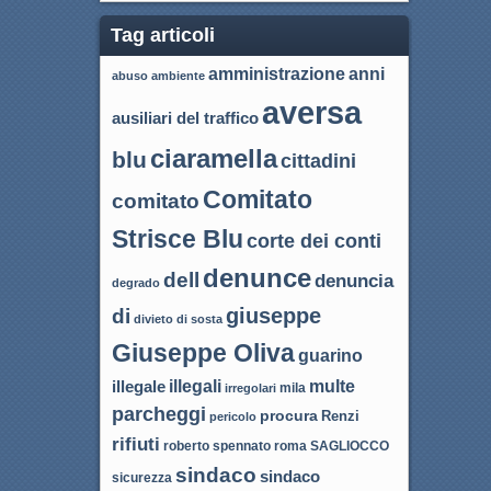
Tag articoli
amministrazione
anni
abuso
ambiente
aversa
ausiliari del traffico
ciaramella
blu
cittadini
Comitato
comitato
Strisce Blu
corte dei conti
denunce
dell
denuncia
degrado
giuseppe
di
divieto di sosta
Giuseppe Oliva
guarino
illegali
multe
illegale
mila
irregolari
parcheggi
procura
Renzi
pericolo
rifiuti
roma
SAGLIOCCO
roberto spennato
sindaco
sindaco
sicurezza