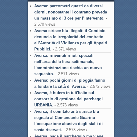
Aversa: parcometri guasti da diversi
giorni, nonostante il contratto preveda
un massimo di 3 ore per l’intervento.
-
2.570 views
Aversa strisce blu illegali: il Comitato
denuncia le irregolarità del contratto
all’Autorità di Vigilanza per gli Appalti
Pubblici.
- 2.571 views
Aversa: rinvenuti rifiuti speciali
nell’area della fiera settimanale,
l’amministrazione rischia un nuovo
sequestro.
- 2.571 views
Aversa: pochi giorni di pioggia fanno
affondare la città di Aversa.
- 2.572 views
Aversa, è bufera in tutt'Italia sul
consorzio di gestione dei parcheggi
URBANIA.
- 2.573 views
Aversa, il comitato anti strisce blu
segnala al Comandante Guarino
l’occupazione abusiva degli stalli di
sosta riservati.
- 2.573 views
Aversa, paga il parcheggio ma viene