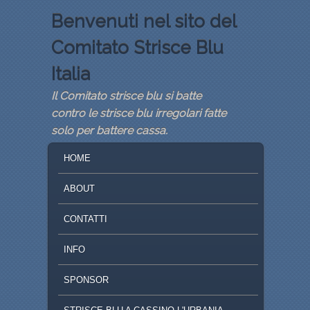
Benvenuti nel sito del
Comitato Strisce Blu
Italia
Il Comitato strisce blu si batte
contro le strisce blu irregolari fatte
solo per battere cassa.
MENU PRINCIPALE
VAI AL CONTENUTO PRINCIPALE
VAI AL CONTENUTO SECONDARIO
HOME
ABOUT
CONTATTI
INFO
SPONSOR