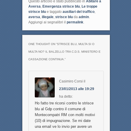
Questo articolo è stato pubblicato in
Abitare a
Aversa
,
Emergenza strisce blu
,
Le troppe
strisce blu
e taggato
ausiliari del traffico
,
aversa
,
illegale
,
strisce blu
da
admin
.
Aggiungi ai segnalibri il
permalink
.
ONE THOUGHT ON “
STRISCE BLU, MULTA SI O
MULTA NO? IL BALZELLO TRA C.D.S. MINISTERO E
CASSAZIONE CONTINUA.
”
Casimiro Corsi
il
23/01/2013 alle 19:29
ha detto:
Ho fatto tre ricorsi contro le strisce
blu al Gdp contro il comune di
Montecompatri RM con molti motivi
(10) di impugnazione. Se mi date
una email ve lo invio per avere un