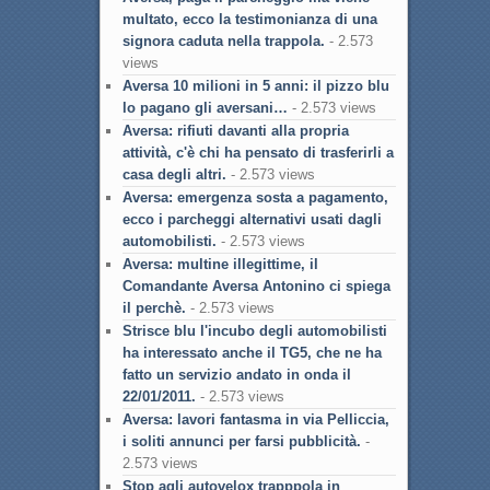
multato, ecco la testimonianza di una
signora caduta nella trappola.
- 2.573
views
Aversa 10 milioni in 5 anni: il pizzo blu
lo pagano gli aversani…
- 2.573 views
Aversa: rifiuti davanti alla propria
attività, c'è chi ha pensato di trasferirli a
casa degli altri.
- 2.573 views
Aversa: emergenza sosta a pagamento,
ecco i parcheggi alternativi usati dagli
automobilisti.
- 2.573 views
Aversa: multine illegittime, il
Comandante Aversa Antonino ci spiega
il perchè.
- 2.573 views
Strisce blu l'incubo degli automobilisti
ha interessato anche il TG5, che ne ha
fatto un servizio andato in onda il
22/01/2011.
- 2.573 views
Aversa: lavori fantasma in via Pelliccia,
i soliti annunci per farsi pubblicità.
-
2.573 views
Stop agli autovelox trapppola in