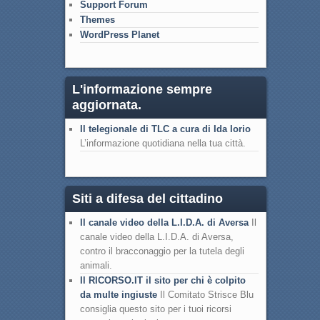
Support Forum
Themes
WordPress Planet
L'informazione sempre
aggiornata.
Il telegionale di TLC a cura di Ida Iorio
L’informazione quotidiana nella tua città.
Siti a difesa del cittadino
Il canale video della L.I.D.A. di Aversa
Il
canale video della L.I.D.A. di Aversa,
contro il bracconaggio per la tutela degli
animali.
Il RICORSO.IT il sito per chi è colpito
da multe ingiuste
Il Comitato Strisce Blu
consiglia questo sito per i tuoi ricorsi