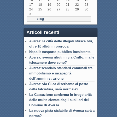
17
18
19
20
21
22
23
24
25
26
27
28
29
30
31
« lug
Articoli recenti
Aversa: la città delle illegali strisce blu,
oltre 10 affidi in proroga.
Napoli: trasporto pubblico inesistente.
Aversa, sversa rifiuti in via Cirillo, ma le
telecamere dove sono?
Aversa:scandalo standard comunali tra
immobilismo e incapacità
dell’amministrazione.
Aversa: via Cilea diserbante al posto
della falciatura, sarà normale?
La Cassazione conferma le irregolarità
delle multe elevate dagli ausiliari del
Comune di Aversa.
La nuova pista ciclabile di Aversa sarà a
norma?