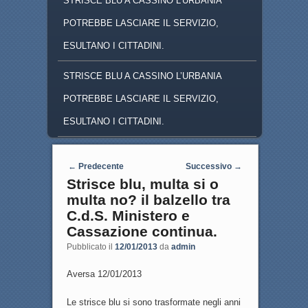
STRISCE BLU A CASSINO L'URBANIA
POTREBBE LASCIARE IL SERVIZIO,
ESULTANO I CITTADINI.
STRISCE BLU A CASSINO L’URBANIA
POTREBBE LASCIARE IL SERVIZIO,
ESULTANO I CITTADINI.
Navigazione articoli
←
Predecente
Successivo
→
Strisce blu, multa si o
multa no? il balzello tra
C.d.S. Ministero e
Cassazione continua.
Pubblicato il
12/01/2013
da
admin
Aversa 12/01/2013
Le strisce blu si sono trasformate negli anni