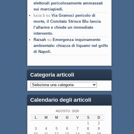
elettorali pericolosamente ammassati
sui marciapiedi.
lucia b su
Via Gramsci pericolo di
morte, il Comitato Strisce Blu lancia
l’allarme e chiede un immediato
intervento.
Raisah
su
Emergenza inquinamento
ambientale: chiazza di liquami nel golfo
di Napoli.
Categoria articoli
Calendario degli articoli
AGOSTO: 2026
L
M
M
G
V
S
D
1
2
3
4
5
6
7
8
9
10
11
12
13
14
15
16