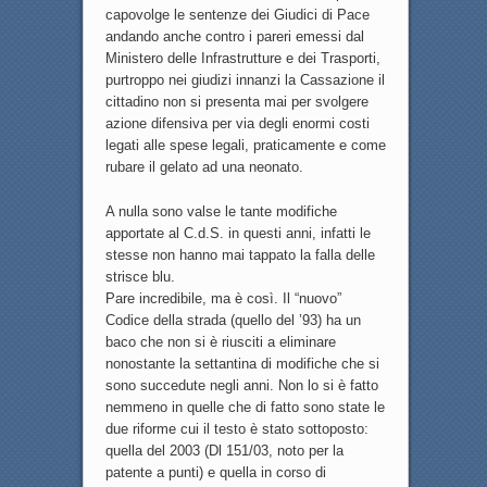
capovolge le sentenze dei Giudici di Pace
andando anche contro i pareri emessi dal
Ministero delle Infrastrutture e dei Trasporti,
purtroppo nei giudizi innanzi la Cassazione il
cittadino non si presenta mai per svolgere
azione difensiva per via degli enormi costi
legati alle spese legali, praticamente e come
rubare il gelato ad una neonato.
A nulla sono valse le tante modifiche
apportate al C.d.S. in questi anni, infatti le
stesse non hanno mai tappato la falla delle
strisce blu.
Pare incredibile, ma è così. Il “nuovo”
Codice della strada (quello del ’93) ha un
baco che non si è riusciti a eliminare
nonostante la settantina di modifiche che si
sono succedute negli anni. Non lo si è fatto
nemmeno in quelle che di fatto sono state le
due riforme cui il testo è stato sottoposto:
quella del 2003 (Dl 151/03, noto per la
patente a punti) e quella in corso di