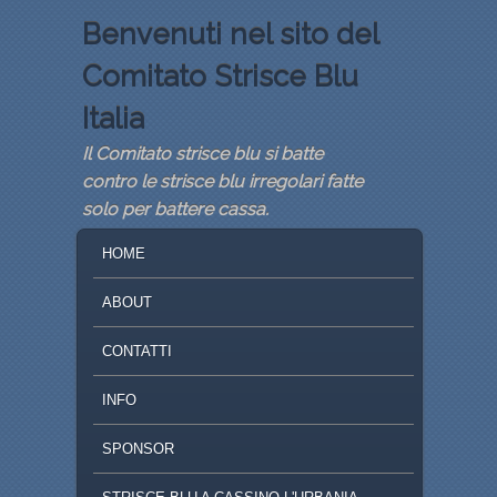
Benvenuti nel sito del
Comitato Strisce Blu
Italia
Il Comitato strisce blu si batte
contro le strisce blu irregolari fatte
solo per battere cassa.
MENU PRINCIPALE
VAI AL CONTENUTO PRINCIPALE
VAI AL CONTENUTO SECONDARIO
HOME
ABOUT
CONTATTI
INFO
SPONSOR