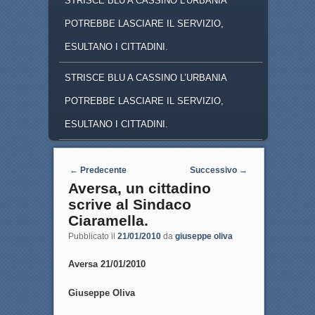
STRISCE BLU A CASSINO L'URBANIA
POTREBBE LASCIARE IL SERVIZIO,
ESULTANO I CITTADINI.
STRISCE BLU A CASSINO L’URBANIA
POTREBBE LASCIARE IL SERVIZIO,
ESULTANO I CITTADINI.
Navigazione articoli
←
Predecente
Successivo
→
Aversa, un cittadino
scrive al Sindaco
Ciaramella.
Pubblicato il
21/01/2010
da
giuseppe oliva
Aversa 21/01/2010
Giuseppe Oliva