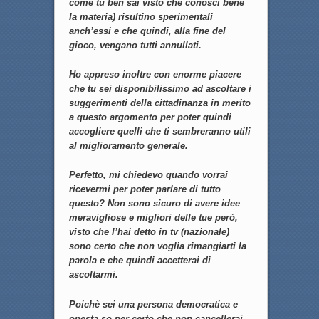
come tu ben sai visto che conosci bene
la materia) risultino sperimentali
anch’essi e che quindi, alla fine del
gioco, vengano tutti annullati.
Ho appreso inoltre con enorme piacere
che tu sei disponibilissimo ad ascoltare i
suggerimenti della cittadinanza in merito
a questo argomento per poter quindi
accogliere quelli che ti sembreranno utili
al miglioramento generale.
Perfetto, mi chiedevo quando vorrai
ricevermi per poter parlare di tutto
questo? Non sono sicuro di avere idee
meravigliose e migliori delle tue però,
visto che l’hai detto in tv (nazionale)
sono certo che non voglia rimangiarti la
parola e che quindi accetterai di
ascoltarmi.
Poichè sei una persona democratica e
onesta so per certo che non cancellerai