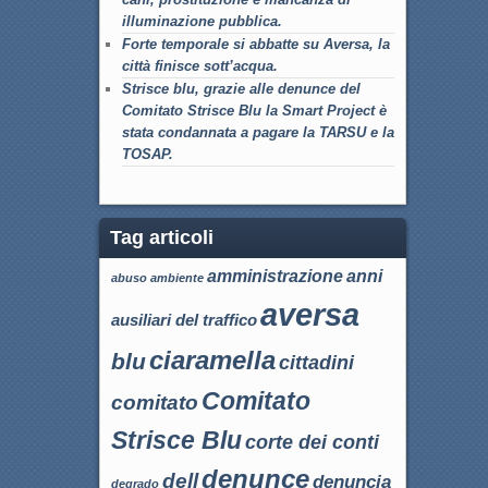
illuminazione pubblica.
Forte temporale si abbatte su Aversa, la
città finisce sott’acqua.
Strisce blu, grazie alle denunce del
Comitato Strisce Blu la Smart Project è
stata condannata a pagare la TARSU e la
TOSAP.
Tag articoli
amministrazione
anni
abuso
ambiente
aversa
ausiliari del traffico
ciaramella
blu
cittadini
Comitato
comitato
Strisce Blu
corte dei conti
denunce
dell
denuncia
degrado