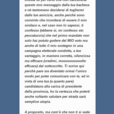
questo mio messaggio dalla tua bacheca
e nè tantomeno deciderai di togliermi
dalle tue amicizie, anche perchè sono
convinto che ricorderai di essere il mio
sindaco e, nel caso non lo sapessi, ti
confesso (ebbene sì, mi confesso sto
peccatuccio) che nel primo mandato non
solo hai potuto godere del MIO voto ma
anche di tutto il mio sostegno in una
campagna elettorale condotta, a tuo
vantaggio, in maniera corretta, silenziosa
ma efficace (credimi, moooooooooolto
efficace) dal sottoscritto. Ti scrivo qui
perchè pare sia diventato ormai l’unico
modo per poter comunicare con te, ed in
vista di una tua (a quanto pare)
candidatura alla carica di presidente
della provincia, ho la certezza che poterti
anche soltanto salutare per strada sarà
semplice utopia.
A proposito, ma com’è che non ti si vede