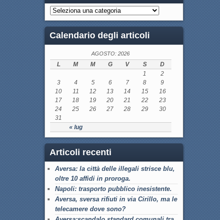
Calendario degli articoli
AGOSTO: 2026
L
M
M
G
V
S
D
1
2
3
4
5
6
7
8
9
10
11
12
13
14
15
16
17
18
19
20
21
22
23
24
25
26
27
28
29
30
31
« lug
Articoli recenti
Aversa: la città delle illegali strisce blu,
oltre 10 affidi in proroga.
Napoli: trasporto pubblico inesistente.
Aversa, sversa rifiuti in via Cirillo, ma le
telecamere dove sono?
Aversa:scandalo standard comunali tra