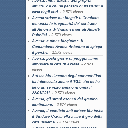
Aversa: rifiuti davanti alla propria
attività, c'è chi ha pensato di trasferirli a
casa degli altri.
- 2.573 views
Aversa strisce blu illegali: il Comitato
denuncia le irregolarità del contratto
all’Autorità di Vigilanza per gli Appalti
Pubblici.
- 2.573 views
Aversa: multine illegittime, il
Comandante Aversa Antonino ci spiega
il perchè.
- 2.573 views
Aversa: pochi giorni di pioggia fanno
affondare la città di Aversa.
- 2.573
views
Strisce blu l'incubo degli automobilisti
ha interessato anche il TG5, che ne ha
fatto un servizio andato in onda il
22/01/2011.
- 2.573 views
Aversa, gli strani esoneri dal grattino
continuano.
- 2.574 views
Aversa, il comitato anti strisce blu invita
il Sindaco Ciaramella a fare il giro della
città insieme.
- 2.574 views