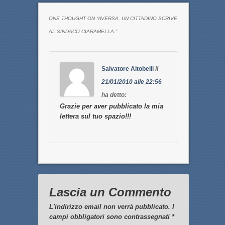
ONE THOUGHT ON “
AVERSA, UN CITTADINO SCRIVE
AL SINDACO CIARAMELLA.
”
Salvatore Altobelli
il
21/01/2010 alle 22:56
ha detto:
Grazie per aver pubblicato la mia
lettera sul tuo spazio!!!
Lascia un Commento
L'indirizzo email non verrà pubblicato. I
campi obbligatori sono contrassegnati
*