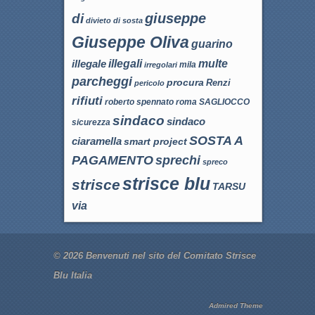
giuseppe
di
divieto di sosta
Giuseppe Oliva
guarino
illegali
multe
illegale
mila
irregolari
parcheggi
procura
Renzi
pericolo
rifiuti
roma
SAGLIOCCO
roberto spennato
sindaco
sindaco
sicurezza
SOSTA A
ciaramella
smart project
sprechi
PAGAMENTO
spreco
strisce blu
strisce
TARSU
via
© 2026
Benvenuti nel sito del Comitato Strisce
Blu Italia
Admired Theme