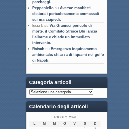
parcheggi.
Peppeniello
su
Aversa: manifesti
elettorali pericolosamente ammassati
sui marciapiedi.
lucia b su
Via Gramsci pericolo di
morte, il Comitato Strisce Blu lancia
l’allarme e chiede un immediato
intervento.
Raisah
su
Emergenza inquinamento
ambientale: chiazza di liquami nel golfo
di Napoli.
Categoria articoli
Calendario degli articoli
AGOSTO: 2026
L
M
M
G
V
S
D