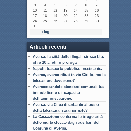
1
2
3
4
5
6
7
8
9
10
11
12
13
14
15
16
17
18
19
20
21
22
23
24
25
26
27
28
29
30
31
« lug
Articoli recenti
Aversa: la città delle illegali strisce blu,
oltre 10 affidi in proroga.
Napoli: trasporto pubblico inesistente.
Aversa, sversa rifiuti in via Cirillo, ma le
telecamere dove sono?
Aversa:scandalo standard comunali tra
immobilismo e incapacità
dell’amministrazione.
Aversa: via Cilea diserbante al posto
della falciatura, sarà normale?
La Cassazione conferma le irregolarità
delle multe elevate dagli ausiliari del
Comune di Aversa.