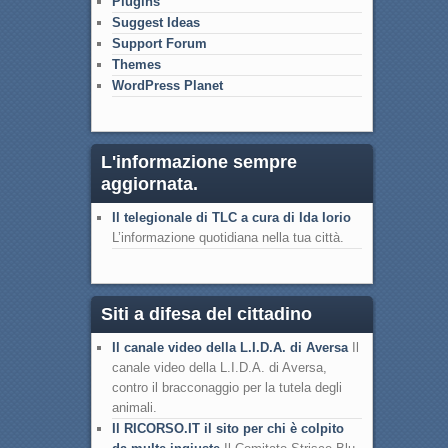
Plugins
Suggest Ideas
Support Forum
Themes
WordPress Planet
L'informazione sempre
aggiornata.
Il telegionale di TLC a cura di Ida Iorio
L’informazione quotidiana nella tua città.
Siti a difesa del cittadino
Il canale video della L.I.D.A. di Aversa
Il
canale video della L.I.D.A. di Aversa,
contro il bracconaggio per la tutela degli
animali.
Il RICORSO.IT il sito per chi è colpito