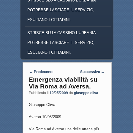
STRISCE BLU A CASSINO L'URBANIA
POTREBBE LASCIARE IL SERVIZIO,
ESULTANO I CITTADINI.
STRISCE BLU A CASSINO L’URBANIA
POTREBBE LASCIARE IL SERVIZIO,
ESULTANO I CITTADINI.
Navigazione articoli
←
Predecente
Successivo
→
Emergenza viabilità su
Via Roma ad Aversa.
Pubblicato il
10/05/2009
da
giuseppe oliva
Giuseppe Oliva
Aversa 10/05/2009
Via Roma ad Aversa una delle arterie più