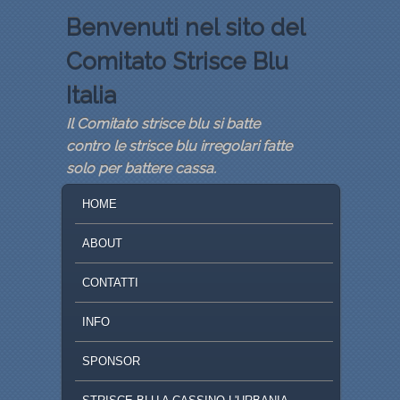
Benvenuti nel sito del
Comitato Strisce Blu
Italia
Il Comitato strisce blu si batte
contro le strisce blu irregolari fatte
solo per battere cassa.
MENU PRINCIPALE
VAI AL CONTENUTO PRINCIPALE
VAI AL CONTENUTO SECONDARIO
HOME
ABOUT
CONTATTI
INFO
SPONSOR