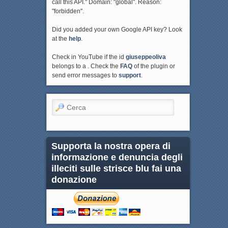
call this API." Domain: "global". Reason:
"forbidden".
Did you added your own Google API key? Look
at the
help
.
Check in YouTube if the id
giuseppeoliva
belongs to a . Check the
FAQ
of the plugin or
send error messages to
support
.
Cerca
Supporta la nostra opera di
informazione e denuncia degli
illeciti sulle strisce blu fai una
donazione