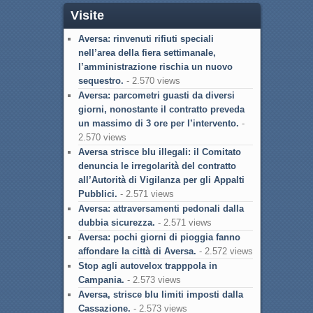
Visite
Aversa: rinvenuti rifiuti speciali
nell’area della fiera settimanale,
l’amministrazione rischia un nuovo
sequestro.
- 2.570 views
Aversa: parcometri guasti da diversi
giorni, nonostante il contratto preveda
un massimo di 3 ore per l’intervento.
-
2.570 views
Aversa strisce blu illegali: il Comitato
denuncia le irregolarità del contratto
all’Autorità di Vigilanza per gli Appalti
Pubblici.
- 2.571 views
Aversa: attraversamenti pedonali dalla
dubbia sicurezza.
- 2.571 views
Aversa: pochi giorni di pioggia fanno
affondare la città di Aversa.
- 2.572 views
Stop agli autovelox trapppola in
Campania.
- 2.573 views
Aversa, strisce blu limiti imposti dalla
Cassazione.
- 2.573 views