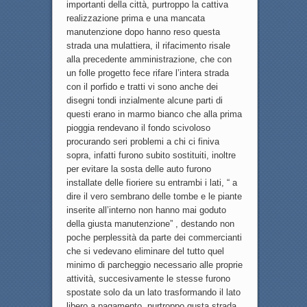
importanti della città, purtroppo la cattiva
realizzazione prima e una mancata
manutenzione dopo hanno reso questa
strada una mulattiera, il rifacimento risale
alla precedente amministrazione, che con
un folle progetto fece rifare l’intera strada
con il porfido e tratti vi sono anche dei
disegni tondi inzialmente alcune parti di
questi erano in marmo bianco che alla prima
pioggia rendevano il fondo scivoloso
procurando seri problemi a chi ci finiva
sopra, infatti furono subito sostituiti, inoltre
per evitare la sosta delle auto furono
installate delle fioriere su entrambi i lati, “ a
dire il vero sembrano delle tombe e le piante
inserite all’interno non hanno mai goduto
della giusta manutenzione” , destando non
poche perplessità da parte dei commercianti
che si vedevano eliminare del tutto quel
minimo di parcheggio necessario alle proprie
attività, succesivamente le stesse furono
spostate solo da un lato trasformando il lato
libero a pagamento, purtroppo qusta strada