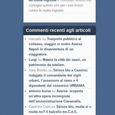
da multe ingiuste
Il Comitato Strisce Blu
consiglia questo sito per i tuoi ricorsi
contro le multe ingiuste.
Commenti recenti agli articoli
manuela su
Trasporto pubblico al
collasso, viaggio in metro Aversa
Napoli le disavventure di un
viaggiatore.
Luigi
su
Matera la città dei sassi, un
patrimonio da tutelare.
Tony Brooks su
Strisce blu a Cassino:
indagato il comandante dei vigili
urbani, l’assessore al ramo e 4
dipendenti del consorzio URBANIA.
antonio troise
su
Aversa: scoperta
un’altra opera incompiuta
dell’amministrazione Ciaramella.
Casimiro Corsi su
Strisce blu, multa si o
multa no? il balzello tra C.d.S.