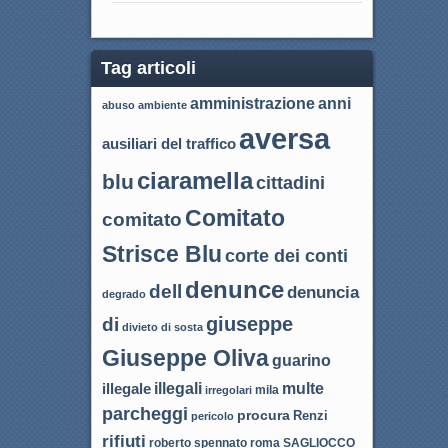
Tag articoli
amministrazione
anni
abuso
ambiente
aversa
ausiliari del traffico
ciaramella
blu
cittadini
Comitato
comitato
Strisce Blu
corte dei conti
denunce
dell
denuncia
degrado
giuseppe
di
divieto di sosta
Giuseppe Oliva
guarino
illegali
multe
illegale
mila
irregolari
parcheggi
procura
Renzi
pericolo
rifiuti
roma
SAGLIOCCO
roberto spennato