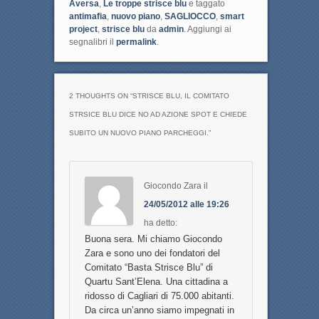
Aversa
,
Le troppe strisce blu
e taggato
antimafia
,
nuovo piano
,
SAGLIOCCO
,
smart
project
,
strisce blu
da
admin
. Aggiungi ai
segnalibri il
permalink
.
2 THOUGHTS ON “
STRISCE BLU, IL COMITATO
STRSICE BLU DICE NO AD AZIONE SPOT E CHIEDE
SUBITO UN NUOVO PIANO PARCHEGGI.
”
Giocondo Zara
il
24/05/2012 alle 19:26
ha detto:
Buona sera. Mi chiamo Giocondo
Zara e sono uno dei fondatori del
Comitato “Basta Strisce Blu” di
Quartu Sant’Elena. Una cittadina a
ridosso di Cagliari di 75.000 abitanti.
Da circa un’anno siamo impegnati in