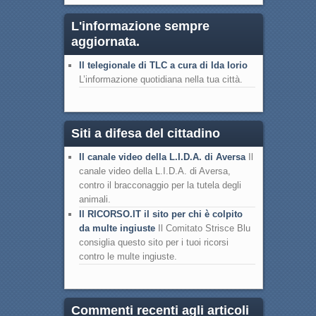
L'informazione sempre
aggiornata.
Il telegionale di TLC a cura di Ida Iorio
L’informazione quotidiana nella tua città.
Siti a difesa del cittadino
Il canale video della L.I.D.A. di Aversa
Il
canale video della L.I.D.A. di Aversa,
contro il bracconaggio per la tutela degli
animali.
Il RICORSO.IT il sito per chi è colpito
da multe ingiuste
Il Comitato Strisce Blu
consiglia questo sito per i tuoi ricorsi
contro le multe ingiuste.
Commenti recenti agli articoli