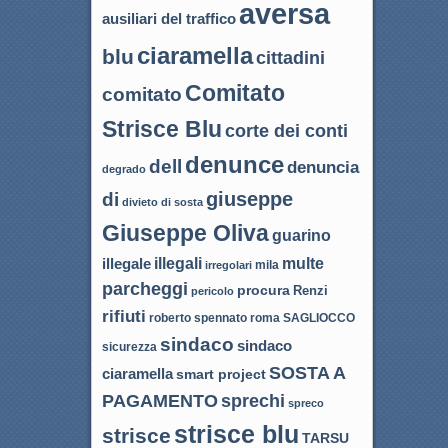
aversa
ausiliari del traffico
ciaramella
blu
cittadini
Comitato
comitato
Strisce Blu
corte dei conti
denunce
dell
denuncia
degrado
giuseppe
di
divieto di sosta
Giuseppe Oliva
guarino
illegali
multe
illegale
mila
irregolari
parcheggi
procura
Renzi
pericolo
rifiuti
roma
SAGLIOCCO
roberto spennato
sindaco
sindaco
sicurezza
SOSTA A
ciaramella
smart project
sprechi
PAGAMENTO
spreco
strisce blu
strisce
TARSU