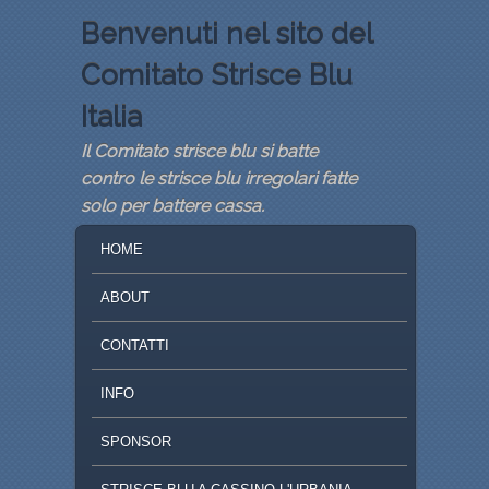
Benvenuti nel sito del
Comitato Strisce Blu
Italia
Il Comitato strisce blu si batte
contro le strisce blu irregolari fatte
solo per battere cassa.
MENU PRINCIPALE
VAI AL CONTENUTO PRINCIPALE
VAI AL CONTENUTO SECONDARIO
HOME
ABOUT
CONTATTI
INFO
SPONSOR