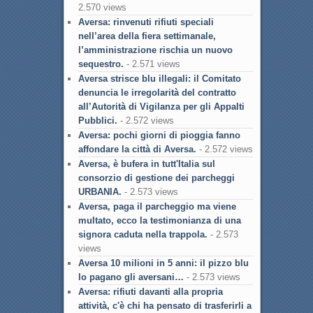
2.570 views
Aversa: rinvenuti rifiuti speciali
nell’area della fiera settimanale,
l’amministrazione rischia un nuovo
sequestro.
- 2.571 views
Aversa strisce blu illegali: il Comitato
denuncia le irregolarità del contratto
all’Autorità di Vigilanza per gli Appalti
Pubblici.
- 2.572 views
Aversa: pochi giorni di pioggia fanno
affondare la città di Aversa.
- 2.572 views
Aversa, è bufera in tutt'Italia sul
consorzio di gestione dei parcheggi
URBANIA.
- 2.573 views
Aversa, paga il parcheggio ma viene
multato, ecco la testimonianza di una
signora caduta nella trappola.
- 2.573
views
Aversa 10 milioni in 5 anni: il pizzo blu
lo pagano gli aversani…
- 2.573 views
Aversa: rifiuti davanti alla propria
attività, c'è chi ha pensato di trasferirli a