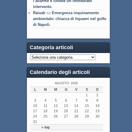
l’allarme e chiede un immediato
intervento.
Raisah
su
Emergenza inquinamento
ambientale: chiazza di liquami nel golfo
di Napoli.
Categoria articoli
Calendario degli articoli
AGOSTO: 2026
L
M
M
G
V
S
D
1
2
3
4
5
6
7
8
9
10
11
12
13
14
15
16
17
18
19
20
21
22
23
24
25
26
27
28
29
30
31
« lug