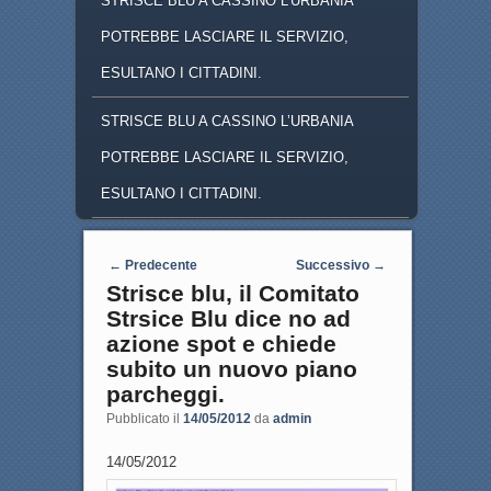
STRISCE BLU A CASSINO L'URBANIA
POTREBBE LASCIARE IL SERVIZIO,
ESULTANO I CITTADINI.
STRISCE BLU A CASSINO L’URBANIA
POTREBBE LASCIARE IL SERVIZIO,
ESULTANO I CITTADINI.
Navigazione articoli
←
Predecente
Successivo
→
Strisce blu, il Comitato
Strsice Blu dice no ad
azione spot e chiede
subito un nuovo piano
parcheggi.
Pubblicato il
14/05/2012
da
admin
14/05/2012