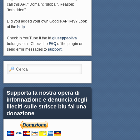
call this API." Domain: "global". Reason:
"forbidden".
Did you added your own Google API key? Look
at the
help
.
Check in YouTube if the id
giuseppeoliva
belongs to a . Check the
FAQ
of the plugin or
send error messages to
support
.
Cerca
Supporta la nostra opera di
informazione e denuncia degli
illeciti sulle strisce blu fai una
donazione