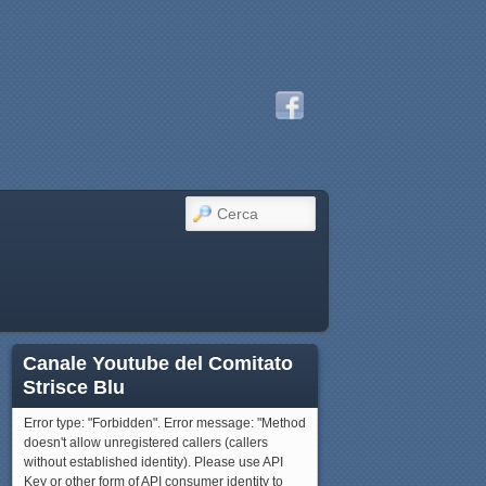
CERCA
Canale Youtube del Comitato
Strisce Blu
Error type: "Forbidden". Error message: "Method
doesn't allow unregistered callers (callers
without established identity). Please use API
Key or other form of API consumer identity to