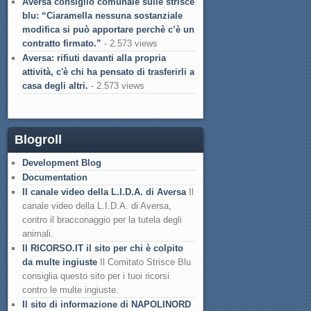
Aversa consiglio comunale sulle strisce
blu: “Ciaramella nessuna sostanziale
modifica si può apportare perchè c’è un
contratto firmato.”
- 2.573 views
Aversa: rifiuti davanti alla propria
attività, c'è chi ha pensato di trasferirli a
casa degli altri.
- 2.573 views
Blogroll
Development Blog
Documentation
Il canale video della L.I.D.A. di Aversa
Il
canale video della L.I.D.A. di Aversa,
contro il bracconaggio per la tutela degli
animali.
Il RICORSO.IT il sito per chi è colpito
da multe ingiuste
Il Comitato Strisce Blu
consiglia questo sito per i tuoi ricorsi
contro le multe ingiuste.
Il sito di informazione di NAPOLINORD