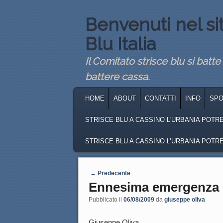
Benvenuti nel si
Blu Italia
Il Comitato strisce blu si batte
battere cassa.
MENU PRINCIPALE
VAI AL CONTENUTO PRINCIPALE
VAI AL CONTENUTO SECONDARIO
HOME
ABOUT
CONTATTI
INFO
SP
STRISCE BLU A CASSINO L'URBANIA POTREB
STRISCE BLU A CASSINO L’URBANIA POTREB
Navigazione articoli
←
Predecente
Ennesima emergenza c
Pubblicato il
06/08/2009
da
giuseppe oliva
Giuseppe Oliva