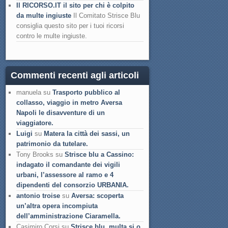
Il RICORSO.IT il sito per chi è colpito
da multe ingiuste
Il Comitato Strisce Blu
consiglia questo sito per i tuoi ricorsi
contro le multe ingiuste.
Commenti recenti agli articoli
manuela su
Trasporto pubblico al
collasso, viaggio in metro Aversa
Napoli le disavventure di un
viaggiatore.
Luigi
su
Matera la città dei sassi, un
patrimonio da tutelare.
Tony Brooks su
Strisce blu a Cassino:
indagato il comandante dei vigili
urbani, l’assessore al ramo e 4
dipendenti del consorzio URBANIA.
antonio troise
su
Aversa: scoperta
un’altra opera incompiuta
dell’amministrazione Ciaramella.
Casimiro Corsi su
Strisce blu, multa si o