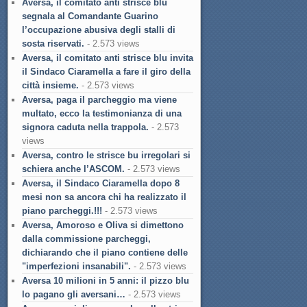
Aversa, il comitato anti strisce blu
segnala al Comandante Guarino
l’occupazione abusiva degli stalli di
sosta riservati.
- 2.573 views
Aversa, il comitato anti strisce blu invita
il Sindaco Ciaramella a fare il giro della
città insieme.
- 2.573 views
Aversa, paga il parcheggio ma viene
multato, ecco la testimonianza di una
signora caduta nella trappola.
- 2.573
views
Aversa, contro le strisce bu irregolari si
schiera anche l’ASCOM.
- 2.573 views
Aversa, il Sindaco Ciaramella dopo 8
mesi non sa ancora chi ha realizzato il
piano parcheggi.!!!
- 2.573 views
Aversa, Amoroso e Oliva si dimettono
dalla commissione parcheggi,
dichiarando che il piano contiene delle
"imperfezioni insanabili".
- 2.573 views
Aversa 10 milioni in 5 anni: il pizzo blu
lo pagano gli aversani…
- 2.573 views