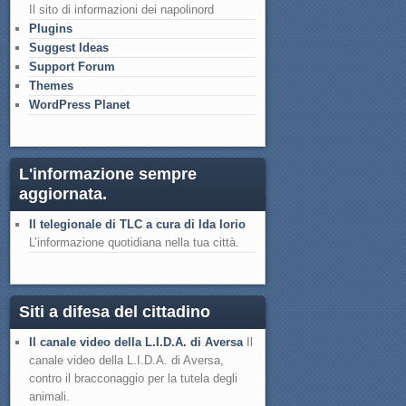
Il sito di informazioni dei napolinord
Plugins
Suggest Ideas
Support Forum
Themes
WordPress Planet
L'informazione sempre
aggiornata.
Il telegionale di TLC a cura di Ida Iorio
L’informazione quotidiana nella tua città.
Siti a difesa del cittadino
Il canale video della L.I.D.A. di Aversa
Il
canale video della L.I.D.A. di Aversa,
contro il bracconaggio per la tutela degli
animali.