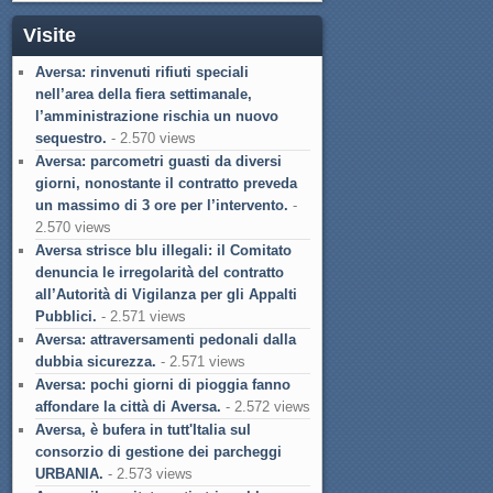
Visite
Aversa: rinvenuti rifiuti speciali
nell’area della fiera settimanale,
l’amministrazione rischia un nuovo
sequestro.
- 2.570 views
Aversa: parcometri guasti da diversi
giorni, nonostante il contratto preveda
un massimo di 3 ore per l’intervento.
-
2.570 views
Aversa strisce blu illegali: il Comitato
denuncia le irregolarità del contratto
all’Autorità di Vigilanza per gli Appalti
Pubblici.
- 2.571 views
Aversa: attraversamenti pedonali dalla
dubbia sicurezza.
- 2.571 views
Aversa: pochi giorni di pioggia fanno
affondare la città di Aversa.
- 2.572 views
Aversa, è bufera in tutt'Italia sul
consorzio di gestione dei parcheggi
URBANIA.
- 2.573 views