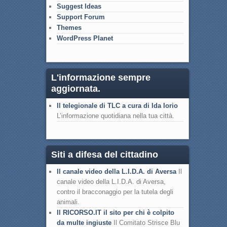
Suggest Ideas
Support Forum
Themes
WordPress Planet
L'informazione sempre
aggiornata.
Il telegionale di TLC a cura di Ida Iorio
L’informazione quotidiana nella tua città.
Siti a difesa del cittadino
Il canale video della L.I.D.A. di Aversa
Il
canale video della L.I.D.A. di Aversa,
contro il bracconaggio per la tutela degli
animali.
Il RICORSO.IT il sito per chi è colpito
da multe ingiuste
Il Comitato Strisce Blu