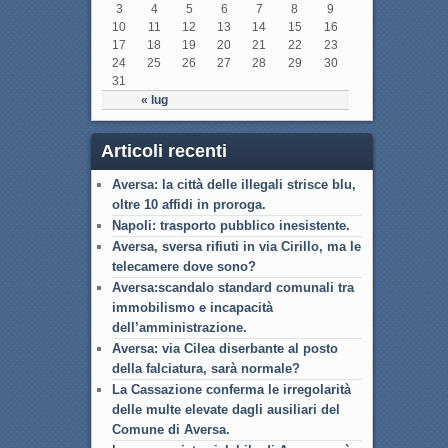
3
4
5
6
7
8
9
10
11
12
13
14
15
16
17
18
19
20
21
22
23
24
25
26
27
28
29
30
31
« lug
Articoli recenti
Aversa: la città delle illegali strisce blu,
oltre 10 affidi in proroga.
Napoli: trasporto pubblico inesistente.
Aversa, sversa rifiuti in via Cirillo, ma le
telecamere dove sono?
Aversa:scandalo standard comunali tra
immobilismo e incapacità
dell’amministrazione.
Aversa: via Cilea diserbante al posto
della falciatura, sarà normale?
La Cassazione conferma le irregolarità
delle multe elevate dagli ausiliari del
Comune di Aversa.