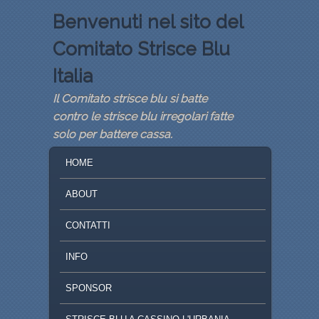
Benvenuti nel sito del
Comitato Strisce Blu
Italia
Il Comitato strisce blu si batte
contro le strisce blu irregolari fatte
solo per battere cassa.
MENU PRINCIPALE
VAI AL CONTENUTO PRINCIPALE
VAI AL CONTENUTO SECONDARIO
HOME
ABOUT
CONTATTI
INFO
SPONSOR