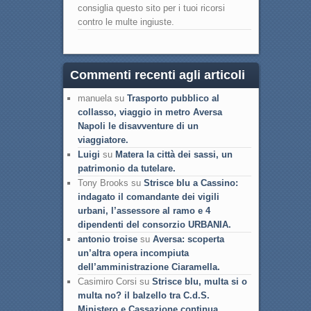
consiglia questo sito per i tuoi ricorsi
contro le multe ingiuste.
Commenti recenti agli articoli
manuela su
Trasporto pubblico al
collasso, viaggio in metro Aversa
Napoli le disavventure di un
viaggiatore.
Luigi
su
Matera la città dei sassi, un
patrimonio da tutelare.
Tony Brooks su
Strisce blu a Cassino:
indagato il comandante dei vigili
urbani, l’assessore al ramo e 4
dipendenti del consorzio URBANIA.
antonio troise
su
Aversa: scoperta
un’altra opera incompiuta
dell’amministrazione Ciaramella.
Casimiro Corsi su
Strisce blu, multa si o
multa no? il balzello tra C.d.S.
Ministero e Cassazione continua.