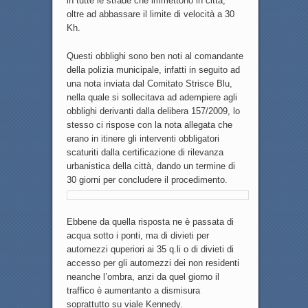
in tutte le strade che immettono in città,
oltre ad abbassare il limite di velocità a 30
Kh.
Questi obblighi sono ben noti al comandante
della polizia municipale, infatti in seguito ad
una nota inviata dal Comitato Strisce Blu,
nella quale si sollecitava ad adempiere agli
obblighi derivanti dalla delibera 157/2009, lo
stesso ci rispose con la nota allegata che
erano in itinere gli interventi obbligatori
scaturiti dalla certificazione di rilevanza
urbanistica della città, dando un termine di
30 giorni per concludere il procedimento.
Ebbene da quella risposta ne è passata di
acqua sotto i ponti, ma di divieti per
automezzi quperiori ai 35 q.li o di divieti di
accesso per gli automezzi dei non residenti
neanche l’ombra, anzi da quel giorno il
traffico è aumentanto a dismisura
soprattutto su viale Kennedy.