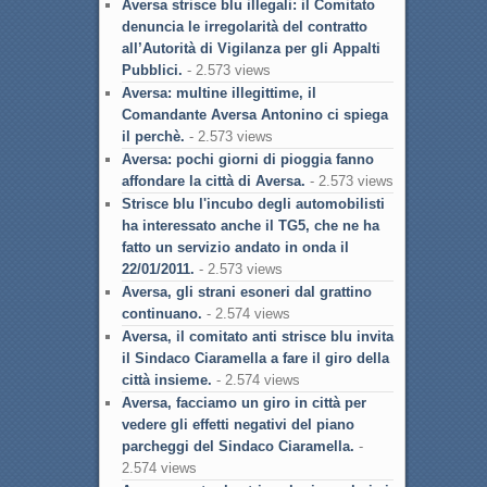
Aversa strisce blu illegali: il Comitato
denuncia le irregolarità del contratto
all’Autorità di Vigilanza per gli Appalti
Pubblici.
- 2.573 views
Aversa: multine illegittime, il
Comandante Aversa Antonino ci spiega
il perchè.
- 2.573 views
Aversa: pochi giorni di pioggia fanno
affondare la città di Aversa.
- 2.573 views
Strisce blu l'incubo degli automobilisti
ha interessato anche il TG5, che ne ha
fatto un servizio andato in onda il
22/01/2011.
- 2.573 views
Aversa, gli strani esoneri dal grattino
continuano.
- 2.574 views
Aversa, il comitato anti strisce blu invita
il Sindaco Ciaramella a fare il giro della
città insieme.
- 2.574 views
Aversa, facciamo un giro in città per
vedere gli effetti negativi del piano
parcheggi del Sindaco Ciaramella.
-
2.574 views