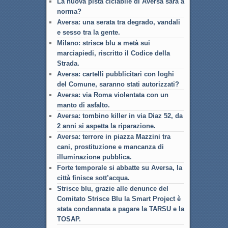
La nuova pista ciclabile di Aversa sarà a
norma?
Aversa: una serata tra degrado, vandali
e sesso tra la gente.
Milano: strisce blu a metà sui
marciapiedi, riscritto il Codice della
Strada.
Aversa: cartelli pubblicitari con loghi
del Comune, saranno stati autorizzati?
Aversa: via Roma violentata con un
manto di asfalto.
Aversa: tombino killer in via Diaz 52, da
2 anni si aspetta la riparazione.
Aversa: terrore in piazza Mazzini tra
cani, prostituzione e mancanza di
illuminazione pubblica.
Forte temporale si abbatte su Aversa, la
città finisce sott’acqua.
Strisce blu, grazie alle denunce del
Comitato Strisce Blu la Smart Project è
stata condannata a pagare la TARSU e la
TOSAP.