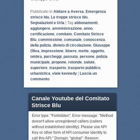
Pubblicato in
Abitare a Aversa
,
Emergenza
strisce blu
,
Le troppe strisce blu
,
Segnalazioni e Urla
|
Tag
abbonamenti
,
aggiungere
,
amministrazione
,
anno
,
certificazione
,
comitato
,
Comitato Strisce
Blu
,
commissione
,
comunale
,
conoscenza
,
della polizia
,
divieto di circolazione
,
Giuseppe
Oliva
,
impressione
,
itinere
,
mette
,
oggetto
,
ombra
,
parcheggi
,
passata
,
persone
,
polizia
municipale
,
propone
,
rotonde
,
salute
,
superiore
,
trasporto
,
trasporto pubblico
,
urbanistica
,
viale kennedy
|
Lascia un
commento
Canale Youtube del Comitato
Strisce Blu
Error type: "Forbidden". Error message: "Method
doesn't allow unregistered callers (callers
without established identity). Please use API
Key or other form of API consumer identity to
call this API." Domain: "global". Reason: