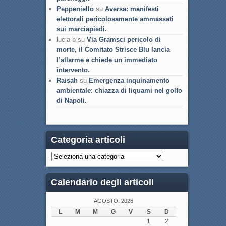
Peppeniello
su
Aversa: manifesti
elettorali pericolosamente ammassati
sui marciapiedi.
lucia b su
Via Gramsci pericolo di
morte, il Comitato Strisce Blu lancia
l’allarme e chiede un immediato
intervento.
Raisah
su
Emergenza inquinamento
ambientale: chiazza di liquami nel golfo
di Napoli.
Categoria articoli
Calendario degli articoli
AGOSTO: 2026
L
M
M
G
V
S
D
1
2