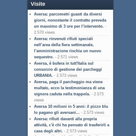
Visite
Aversa: parcometri guasti da diversi
giorni, nonostante il contratto preveda
un massimo di 3 ore per l’intervento.
-
2.570 views
Aversa: rinvenuti rifiuti speciali
nell’area della fiera settimanale,
l’amministrazione rischia un nuovo
sequestro.
- 2.571 views
Aversa, è bufera in tutt'Italia sul
consorzio di gestione dei parcheggi
URBANIA.
- 2.573 views
Aversa, paga il parcheggio ma viene
multato, ecco la testimonianza di una
signora caduta nella trappola.
- 2.573
views
Aversa 10 milioni in 5 anni: il pizzo blu
lo pagano gli aversani…
- 2.573 views
Aversa: rifiuti davanti alla propria
attività, c'è chi ha pensato di trasferirli a
casa degli altri.
- 2.573 views