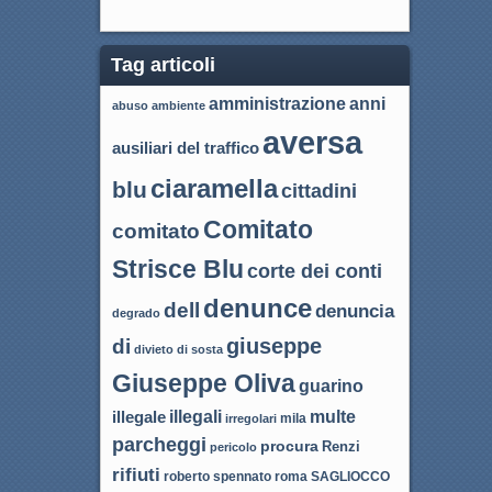
Tag articoli
amministrazione
anni
abuso
ambiente
aversa
ausiliari del traffico
ciaramella
blu
cittadini
Comitato
comitato
Strisce Blu
corte dei conti
denunce
dell
denuncia
degrado
giuseppe
di
divieto di sosta
Giuseppe Oliva
guarino
illegali
multe
illegale
mila
irregolari
parcheggi
procura
Renzi
pericolo
rifiuti
roma
SAGLIOCCO
roberto spennato