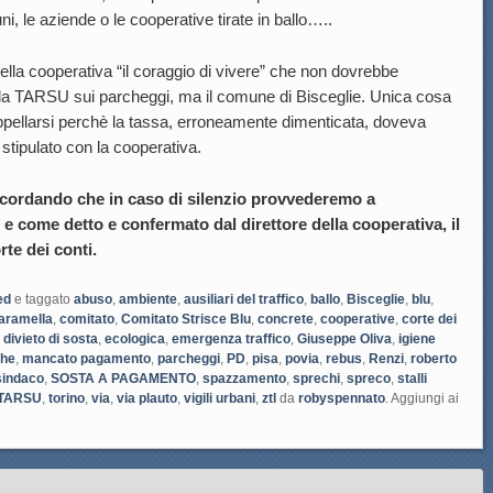
i, le aziende o le cooperative tirate in ballo…..
ella cooperativa “il coraggio di vivere” che non dovrebbe
 la TARSU sui parcheggi, ma il comune di Bisceglie. Unica cosa
ppellarsi perchè la tassa, erroneamente dimenticata, doveva
 stipulato con la cooperativa.
icordando che in caso di silenzio provvederemo a
 e come detto e confermato dal direttore della cooperativa, il
te dei conti.
ed
e taggato
abuso
,
ambiente
,
ausiliari del traffico
,
ballo
,
Bisceglie
,
blu
,
iaramella
,
comitato
,
Comitato Strisce Blu
,
concrete
,
cooperative
,
corte dei
,
divieto di sosta
,
ecologica
,
emergenza traffico
,
Giuseppe Oliva
,
igiene
che
,
mancato pagamento
,
parcheggi
,
PD
,
pisa
,
povia
,
rebus
,
Renzi
,
roberto
sindaco
,
SOSTA A PAGAMENTO
,
spazzamento
,
sprechi
,
spreco
,
stalli
TARSU
,
torino
,
via
,
via plauto
,
vigili urbani
,
ztl
da
robyspennato
. Aggiungi ai