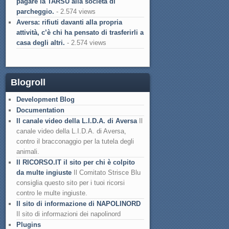
pagare la TARSU alla società di
parcheggio.
- 2.574 views
Aversa: rifiuti davanti alla propria
attività, c’è chi ha pensato di trasferirli a
casa degli altri.
- 2.574 views
Blogroll
Development Blog
Documentation
Il canale video della L.I.D.A. di Aversa
Il
canale video della L.I.D.A. di Aversa,
contro il bracconaggio per la tutela degli
animali.
Il RICORSO.IT il sito per chi è colpito
da multe ingiuste
Il Comitato Strisce Blu
consiglia questo sito per i tuoi ricorsi
contro le multe ingiuste.
Il sito di informazione di NAPOLINORD
Il sito di informazioni dei napolinord
Plugins