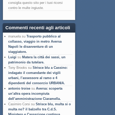
consiglia questo sito per i tuoi ricorsi
contro le multe ingiuste.
Commenti recenti agli articoli
manuela su
Trasporto pubblico al
collasso, viaggio in metro Aversa
Napoli le disavventure di un
viaggiatore.
Luigi
su
Matera la città dei sassi, un
patrimonio da tutelare.
Tony Brooks su
Strisce blu a Cassino:
indagato il comandante dei vigili
urbani, l’assessore al ramo e 4
dipendenti del consorzio URBANIA.
antonio troise
su
Aversa: scoperta
un’altra opera incompiuta
dell’amministrazione Ciaramella.
Casimiro Corsi su
Strisce blu, multa si o
multa no? il balzello tra C.d.S.
Ministero e Cassazione continua.