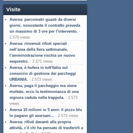
Visite
Aversa: parcometri guasti da diversi
giorni, nonostante il contratto preveda
un massimo di 3 ore per l’intervento.
-
2.570 views
Aversa: rinvenuti rifiuti speciali
nell’area della fiera settimanale,
l’amministrazione rischia un nuovo
sequestro.
- 2.571 views
Aversa, è bufera in tutt'Italia sul
consorzio di gestione dei parcheggi
URBANIA.
- 2.573 views
Aversa, paga il parcheggio ma viene
multato, ecco la testimonianza di una
signora caduta nella trappola.
- 2.573
views
Aversa 10 milioni in 5 anni: il pizzo blu
lo pagano gli aversani…
- 2.573 views
Aversa: rifiuti davanti alla propria
attività, c'è chi ha pensato di trasferirli a