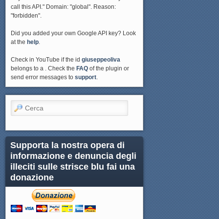
call this API." Domain: "global". Reason:
"forbidden".
Did you added your own Google API key? Look
at the
help
.
Check in YouTube if the id
giuseppeoliva
belongs to a . Check the
FAQ
of the plugin or
send error messages to
support
.
Cerca
Supporta la nostra opera di
informazione e denuncia degli
illeciti sulle strisce blu fai una
donazione