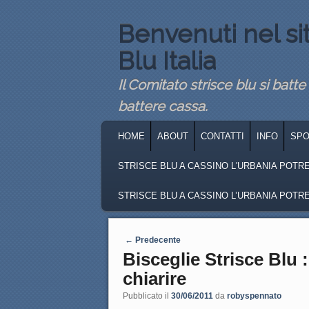
Benvenuti nel si
Blu Italia
Il Comitato strisce blu si batte
battere cassa.
MENU PRINCIPALE
VAI AL CONTENUTO PRINCIPALE
VAI AL CONTENUTO SECONDARIO
HOME
ABOUT
CONTATTI
INFO
SP
STRISCE BLU A CASSINO L'URBANIA POTREB
STRISCE BLU A CASSINO L’URBANIA POTREB
Navigazione articoli
←
Predecente
Bisceglie Strisce Blu
chiarire
Pubblicato il
30/06/2011
da
robyspennato