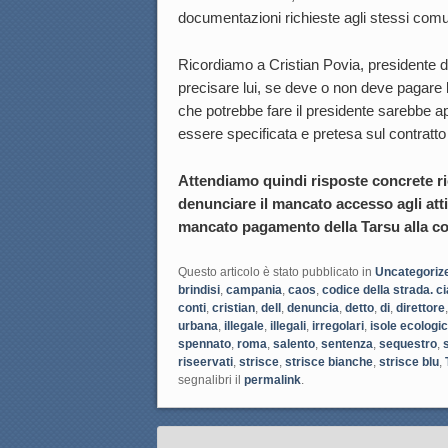
documentazioni richieste agli stessi comun
Ricordiamo a Cristian Povia, presidente d
precisare lui, se deve o non deve pagare
che potrebbe fare il presidente sarebbe a
essere specificata e pretesa sul contratto
Attendiamo quindi risposte concrete r
denunciare il mancato accesso agli atti
mancato pagamento della Tarsu alla cor
Questo articolo è stato pubblicato in
Uncategoriz
brindisi
,
campania
,
caos
,
codice della strada. c
conti
,
cristian
,
dell
,
denuncia
,
detto
,
di
,
direttore
urbana
,
illegale
,
illegali
,
irregolari
,
isole ecologi
spennato
,
roma
,
salento
,
sentenza
,
sequestro
,
riseervati
,
strisce
,
strisce bianche
,
strisce blu
,
segnalibri il
permalink
.