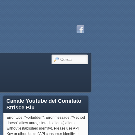
CERCA
Canale Youtube del Comitato
Strisce Blu
Error type: "Forbidden". Error message: "Method
doesn't allow unregistered callers (callers
without established identity). Please use API
Key or other form of API consumer identity to