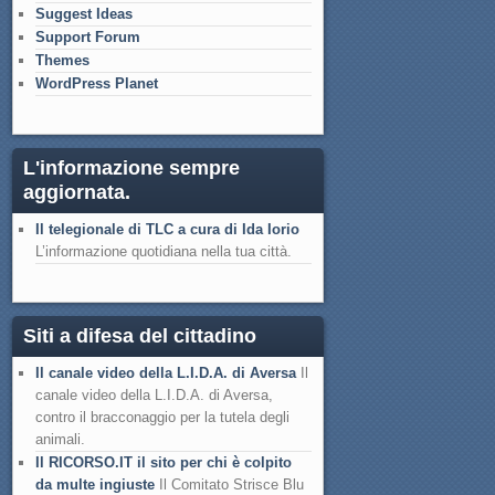
Suggest Ideas
Support Forum
Themes
WordPress Planet
L'informazione sempre
aggiornata.
Il telegionale di TLC a cura di Ida Iorio
L’informazione quotidiana nella tua città.
Siti a difesa del cittadino
Il canale video della L.I.D.A. di Aversa
Il
canale video della L.I.D.A. di Aversa,
contro il bracconaggio per la tutela degli
animali.
Il RICORSO.IT il sito per chi è colpito
da multe ingiuste
Il Comitato Strisce Blu