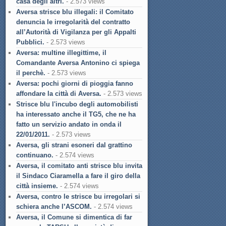
casa degli altri.
- 2.573 views
Aversa strisce blu illegali: il Comitato
denuncia le irregolarità del contratto
all’Autorità di Vigilanza per gli Appalti
Pubblici.
- 2.573 views
Aversa: multine illegittime, il
Comandante Aversa Antonino ci spiega
il perchè.
- 2.573 views
Aversa: pochi giorni di pioggia fanno
affondare la città di Aversa.
- 2.573 views
Strisce blu l'incubo degli automobilisti
ha interessato anche il TG5, che ne ha
fatto un servizio andato in onda il
22/01/2011.
- 2.573 views
Aversa, gli strani esoneri dal grattino
continuano.
- 2.574 views
Aversa, il comitato anti strisce blu invita
il Sindaco Ciaramella a fare il giro della
città insieme.
- 2.574 views
Aversa, contro le strisce bu irregolari si
schiera anche l’ASCOM.
- 2.574 views
Aversa, il Comune si dimentica di far