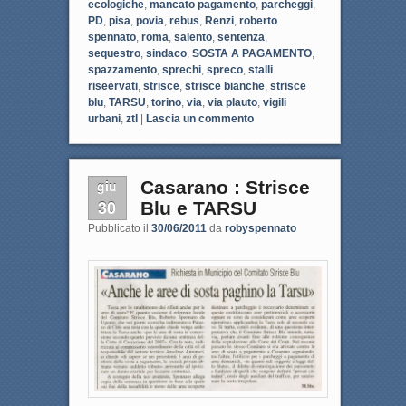
ecologiche
,
mancato pagamento
,
parcheggi
,
PD
,
pisa
,
povia
,
rebus
,
Renzi
,
roberto
spennato
,
roma
,
salento
,
sentenza
,
sequestro
,
sindaco
,
SOSTA A PAGAMENTO
,
spazzamento
,
sprechi
,
spreco
,
stalli
riseervati
,
strisce
,
strisce bianche
,
strisce
blu
,
TARSU
,
torino
,
via
,
via plauto
,
vigili
urbani
,
ztl
|
Lascia un commento
giu
Casarano : Strisce
30
Blu e TARSU
Pubblicato il
30/06/2011
da
robyspennato