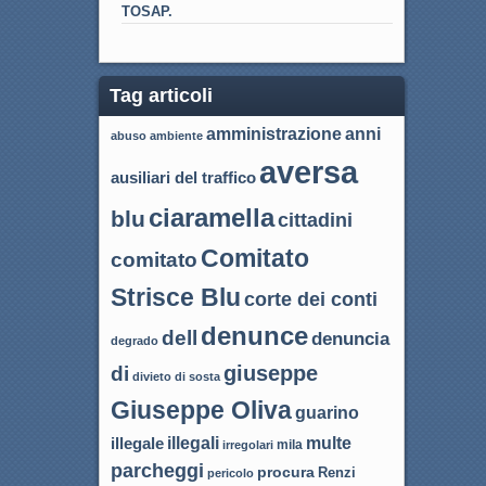
TOSAP.
Tag articoli
amministrazione
anni
abuso
ambiente
aversa
ausiliari del traffico
ciaramella
blu
cittadini
Comitato
comitato
Strisce Blu
corte dei conti
denunce
dell
denuncia
degrado
giuseppe
di
divieto di sosta
Giuseppe Oliva
guarino
illegali
multe
illegale
mila
irregolari
parcheggi
procura
Renzi
pericolo