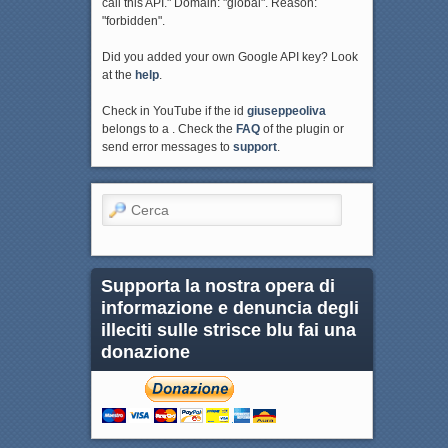
call this API." Domain: "global". Reason:
"forbidden".
Did you added your own Google API key? Look
at the
help
.
Check in YouTube if the id
giuseppeoliva
belongs to a . Check the
FAQ
of the plugin or
send error messages to
support
.
Cerca
Supporta la nostra opera di
informazione e denuncia degli
illeciti sulle strisce blu fai una
donazione