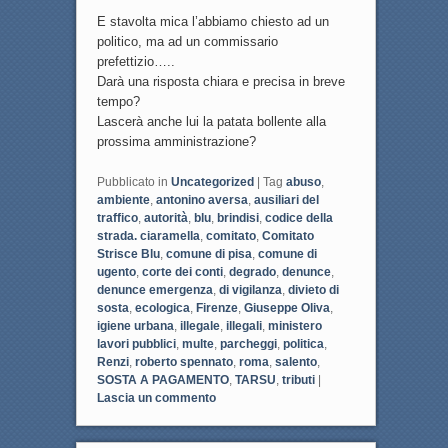
E stavolta mica l’abbiamo chiesto ad un
politico, ma ad un commissario
prefettizio…..
Darà una risposta chiara e precisa in breve
tempo?
Lascerà anche lui la patata bollente alla
prossima amministrazione?
Pubblicato in
Uncategorized
|
Tag
abuso
,
ambiente
,
antonino aversa
,
ausiliari del
traffico
,
autorità
,
blu
,
brindisi
,
codice della
strada. ciaramella
,
comitato
,
Comitato
Strisce Blu
,
comune di pisa
,
comune di
ugento
,
corte dei conti
,
degrado
,
denunce
,
denunce emergenza
,
di vigilanza
,
divieto di
sosta
,
ecologica
,
Firenze
,
Giuseppe Oliva
,
igiene urbana
,
illegale
,
illegali
,
ministero
lavori pubblici
,
multe
,
parcheggi
,
politica
,
Renzi
,
roberto spennato
,
roma
,
salento
,
SOSTA A PAGAMENTO
,
TARSU
,
tributi
|
Lascia un commento