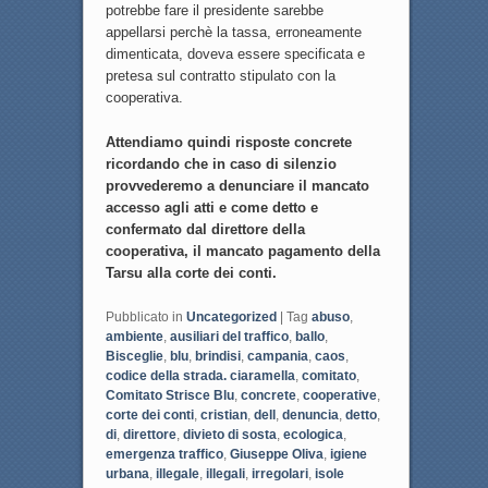
potrebbe fare il presidente sarebbe
appellarsi perchè la tassa, erroneamente
dimenticata, doveva essere specificata e
pretesa sul contratto stipulato con la
cooperativa.
Attendiamo quindi risposte concrete
ricordando che in caso di silenzio
provvederemo a denunciare il mancato
accesso agli atti e come detto e
confermato dal direttore della
cooperativa, il mancato pagamento della
Tarsu alla corte dei conti.
Pubblicato in
Uncategorized
|
Tag
abuso
,
ambiente
,
ausiliari del traffico
,
ballo
,
Bisceglie
,
blu
,
brindisi
,
campania
,
caos
,
codice della strada. ciaramella
,
comitato
,
Comitato Strisce Blu
,
concrete
,
cooperative
,
corte dei conti
,
cristian
,
dell
,
denuncia
,
detto
,
di
,
direttore
,
divieto di sosta
,
ecologica
,
emergenza traffico
,
Giuseppe Oliva
,
igiene
urbana
,
illegale
,
illegali
,
irregolari
,
isole