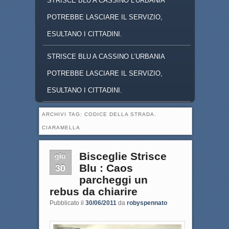
STRISCE BLU A CASSINO L'URBANIA
POTREBBE LASCIARE IL SERVIZIO,
ESULTANO I CITTADINI.
STRISCE BLU A CASSINO L’URBANIA
POTREBBE LASCIARE IL SERVIZIO,
ESULTANO I CITTADINI.
ARCHIVI TAG:
CODICE DELLA STRADA.
CIARAMELLA
giu
Bisceglie Strisce
30
Blu : Caos
parcheggi un
rebus da chiarire
Pubblicato il
30/06/2011
da
robyspennato