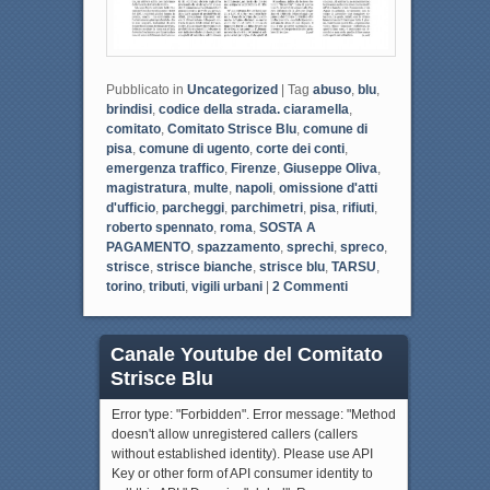
Pubblicato in
Uncategorized
|
Tag
abuso
,
blu
,
brindisi
,
codice della strada. ciaramella
,
comitato
,
Comitato Strisce Blu
,
comune di
pisa
,
comune di ugento
,
corte dei conti
,
emergenza traffico
,
Firenze
,
Giuseppe Oliva
,
magistratura
,
multe
,
napoli
,
omissione d'atti
d'ufficio
,
parcheggi
,
parchimetri
,
pisa
,
rifiuti
,
roberto spennato
,
roma
,
SOSTA A
PAGAMENTO
,
spazzamento
,
sprechi
,
spreco
,
strisce
,
strisce bianche
,
strisce blu
,
TARSU
,
torino
,
tributi
,
vigili urbani
|
2
Commenti
Canale Youtube del Comitato
Strisce Blu
Error type: "Forbidden". Error message: "Method
doesn't allow unregistered callers (callers
without established identity). Please use API
Key or other form of API consumer identity to