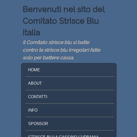
Benvenuti nel sito del
Comitato Strisce Blu
Italia
Il Comitato strisce blu si batte
contro le strisce blu irregolari fatte
solo per battere cassa.
MENU PRINCIPALE
VAI AL CONTENUTO PRINCIPALE
VAI AL CONTENUTO SECONDARIO
HOME
ABOUT
CONTATTI
INFO
SPONSOR