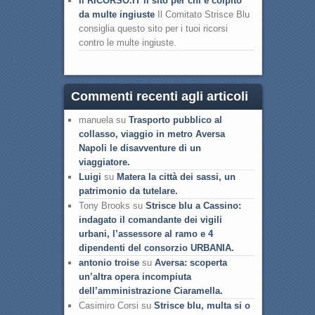
Il RICORSO.IT il sito per chi è colpito
da multe ingiuste
Il Comitato Strisce Blu
consiglia questo sito per i tuoi ricorsi
contro le multe ingiuste.
Commenti recenti agli articoli
manuela su
Trasporto pubblico al
collasso, viaggio in metro Aversa
Napoli le disavventure di un
viaggiatore.
Luigi
su
Matera la città dei sassi, un
patrimonio da tutelare.
Tony Brooks su
Strisce blu a Cassino:
indagato il comandante dei vigili
urbani, l’assessore al ramo e 4
dipendenti del consorzio URBANIA.
antonio troise
su
Aversa: scoperta
un’altra opera incompiuta
dell’amministrazione Ciaramella.
Casimiro Corsi su
Strisce blu, multa si o