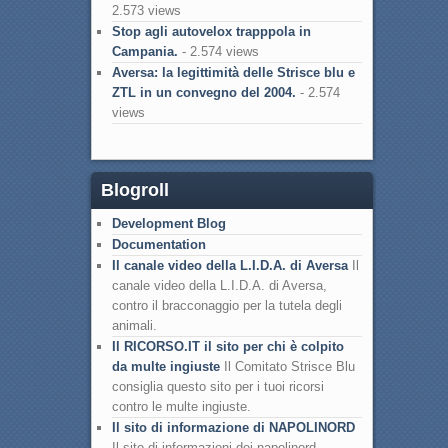
2.573 views
Stop agli autovelox trapppola in
Campania.
- 2.574 views
Aversa: la legittimità delle Strisce blu e
ZTL in un convegno del 2004.
- 2.574
views
Blogroll
Development Blog
Documentation
Il canale video della L.I.D.A. di Aversa
Il
canale video della L.I.D.A. di Aversa,
contro il bracconaggio per la tutela degli
animali.
Il RICORSO.IT il sito per chi è colpito
da multe ingiuste
Il Comitato Strisce Blu
consiglia questo sito per i tuoi ricorsi
contro le multe ingiuste.
Il sito di informazione di NAPOLINORD
Il sito di informazioni dei napolinord