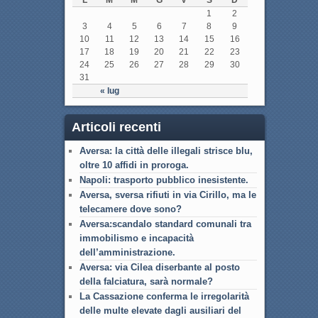
L
M
M
G
V
S
D
1
2
3
4
5
6
7
8
9
10
11
12
13
14
15
16
17
18
19
20
21
22
23
24
25
26
27
28
29
30
31
« lug
Articoli recenti
Aversa: la città delle illegali strisce blu,
oltre 10 affidi in proroga.
Napoli: trasporto pubblico inesistente.
Aversa, sversa rifiuti in via Cirillo, ma le
telecamere dove sono?
Aversa:scandalo standard comunali tra
immobilismo e incapacità
dell’amministrazione.
Aversa: via Cilea diserbante al posto
della falciatura, sarà normale?
La Cassazione conferma le irregolarità
delle multe elevate dagli ausiliari del