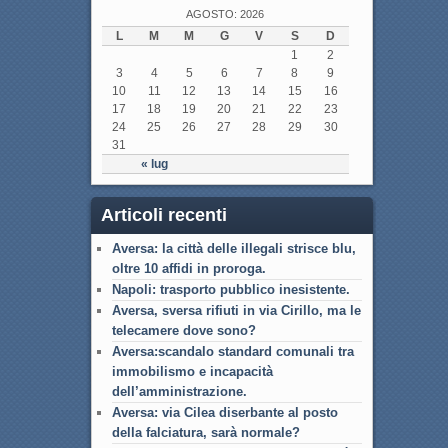
AGOSTO: 2026
L
M
M
G
V
S
D
1
2
3
4
5
6
7
8
9
10
11
12
13
14
15
16
17
18
19
20
21
22
23
24
25
26
27
28
29
30
31
« lug
Articoli recenti
Aversa: la città delle illegali strisce blu,
oltre 10 affidi in proroga.
Napoli: trasporto pubblico inesistente.
Aversa, sversa rifiuti in via Cirillo, ma le
telecamere dove sono?
Aversa:scandalo standard comunali tra
immobilismo e incapacità
dell’amministrazione.
Aversa: via Cilea diserbante al posto
della falciatura, sarà normale?