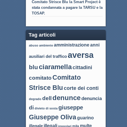
Comitato Strisce Blu la Smart Project è
stata condannata a pagare la TARSU e la
TOSAP.
Tag articoli
amministrazione
anni
abuso
ambiente
aversa
ausiliari del traffico
ciaramella
blu
cittadini
Comitato
comitato
Strisce Blu
corte dei conti
denunce
dell
denuncia
degrado
giuseppe
di
divieto di sosta
Giuseppe Oliva
guarino
illegali
multe
illegale
mila
irregolari