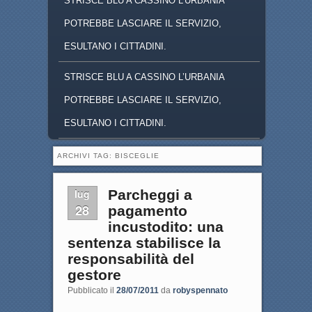
STRISCE BLU A CASSINO L'URBANIA
POTREBBE LASCIARE IL SERVIZIO,
ESULTANO I CITTADINI.
STRISCE BLU A CASSINO L’URBANIA
POTREBBE LASCIARE IL SERVIZIO,
ESULTANO I CITTADINI.
ARCHIVI TAG:
BISCEGLIE
lug
Parcheggi a
28
pagamento
incustodito: una
sentenza stabilisce la
responsabilità del
gestore
Pubblicato il
28/07/2011
da
robyspennato