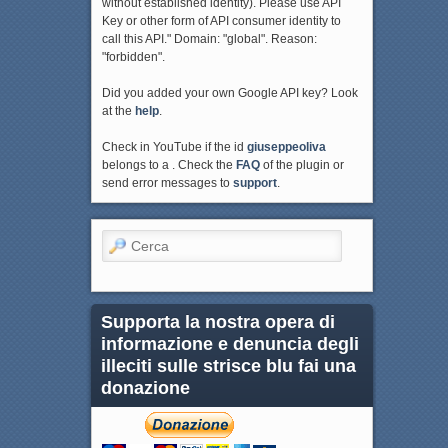
without established identity). Please use API
Key or other form of API consumer identity to
call this API." Domain: "global". Reason:
"forbidden".
Did you added your own Google API key? Look
at the
help
.
Check in YouTube if the id
giuseppeoliva
belongs to a . Check the
FAQ
of the plugin or
send error messages to
support
.
Cerca
Supporta la nostra opera di
informazione e denuncia degli
illeciti sulle strisce blu fai una
donazione