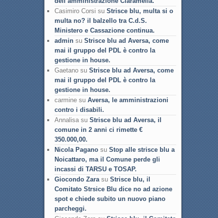
dell’amministrazione Ciaramella.
Casimiro Corsi su
Strisce blu, multa si o
multa no? il balzello tra C.d.S.
Ministero e Cassazione continua.
admin
su
Strisce blu ad Aversa, come
mai il gruppo del PDL è contro la
gestione in house.
Gaetano su
Strisce blu ad Aversa, come
mai il gruppo del PDL è contro la
gestione in house.
carmine su
Aversa, le amministrazioni
contro i disabili.
Annalisa su
Strisce blu ad Aversa, il
comune in 2 anni ci rimette €
350.000,00.
Nicola Pagano
su
Stop alle strisce blu a
Noicattaro, ma il Comune perde gli
incassi di TARSU e TOSAP.
Giocondo Zara
su
Strisce blu, il
Comitato Strsice Blu dice no ad azione
spot e chiede subito un nuovo piano
parcheggi.