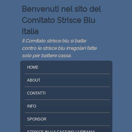
Benvenuti nel sito del
Comitato Strisce Blu
Italia
Il Comitato strisce blu si batte
contro le strisce blu irregolari fatte
solo per battere cassa.
MENU PRINCIPALE
VAI AL CONTENUTO PRINCIPALE
VAI AL CONTENUTO SECONDARIO
HOME
ABOUT
CONTATTI
INFO
SPONSOR