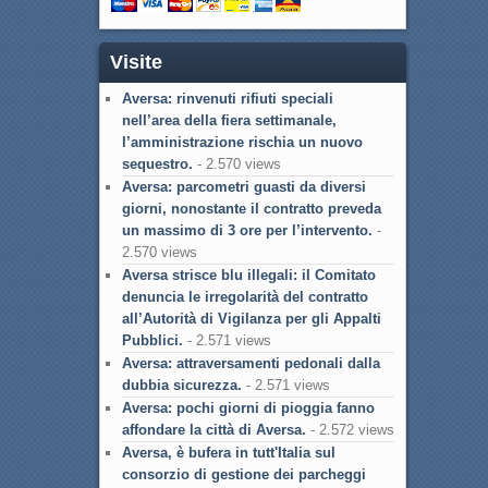
Visite
Aversa: rinvenuti rifiuti speciali
nell’area della fiera settimanale,
l’amministrazione rischia un nuovo
sequestro.
- 2.570 views
Aversa: parcometri guasti da diversi
giorni, nonostante il contratto preveda
un massimo di 3 ore per l’intervento.
-
2.570 views
Aversa strisce blu illegali: il Comitato
denuncia le irregolarità del contratto
all’Autorità di Vigilanza per gli Appalti
Pubblici.
- 2.571 views
Aversa: attraversamenti pedonali dalla
dubbia sicurezza.
- 2.571 views
Aversa: pochi giorni di pioggia fanno
affondare la città di Aversa.
- 2.572 views
Aversa, è bufera in tutt'Italia sul
consorzio di gestione dei parcheggi