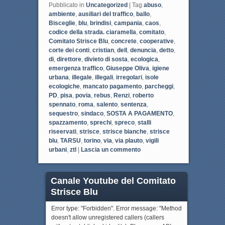
Pubblicato in
Uncategorized
|
Tag
abuso
,
ambiente
,
ausiliari del traffico
,
ballo
,
Bisceglie
,
blu
,
brindisi
,
campania
,
caos
,
codice della strada. ciaramella
,
comitato
,
Comitato Strisce Blu
,
concrete
,
cooperative
,
corte dei conti
,
cristian
,
dell
,
denuncia
,
detto
,
di
,
direttore
,
divieto di sosta
,
ecologica
,
emergenza traffico
,
Giuseppe Oliva
,
igiene
urbana
,
illegale
,
illegali
,
irregolari
,
isole
ecologiche
,
mancato pagamento
,
parcheggi
,
PD
,
pisa
,
povia
,
rebus
,
Renzi
,
roberto
spennato
,
roma
,
salento
,
sentenza
,
sequestro
,
sindaco
,
SOSTA A PAGAMENTO
,
spazzamento
,
sprechi
,
spreco
,
stalli
riseervati
,
strisce
,
strisce bianche
,
strisce
blu
,
TARSU
,
torino
,
via
,
via plauto
,
vigili
urbani
,
ztl
|
Lascia un commento
Canale Youtube del Comitato
Strisce Blu
Error type: "Forbidden". Error message: "Method
doesn't allow unregistered callers (callers