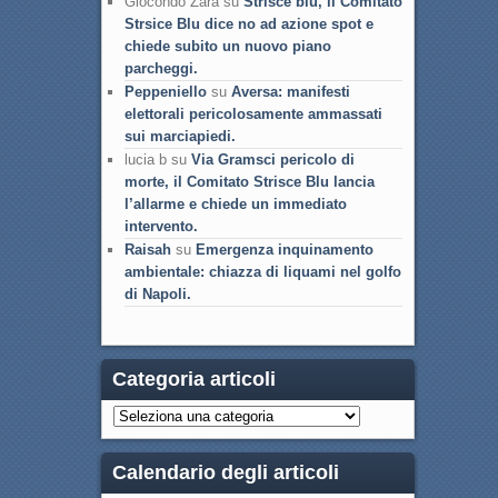
Giocondo Zara su
Strisce blu, il Comitato
Strsice Blu dice no ad azione spot e
chiede subito un nuovo piano
parcheggi.
Peppeniello
su
Aversa: manifesti
elettorali pericolosamente ammassati
sui marciapiedi.
lucia b su
Via Gramsci pericolo di
morte, il Comitato Strisce Blu lancia
l’allarme e chiede un immediato
intervento.
Raisah
su
Emergenza inquinamento
ambientale: chiazza di liquami nel golfo
di Napoli.
Categoria articoli
Calendario degli articoli