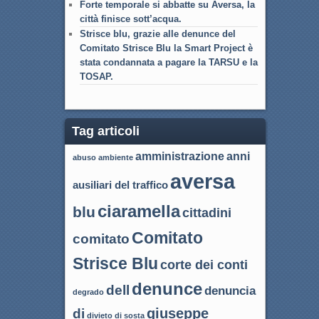
Forte temporale si abbatte su Aversa, la
città finisce sott’acqua.
Strisce blu, grazie alle denunce del
Comitato Strisce Blu la Smart Project è
stata condannata a pagare la TARSU e la
TOSAP.
Tag articoli
amministrazione
anni
abuso
ambiente
aversa
ausiliari del traffico
ciaramella
blu
cittadini
Comitato
comitato
Strisce Blu
corte dei conti
denunce
dell
denuncia
degrado
giuseppe
di
divieto di sosta