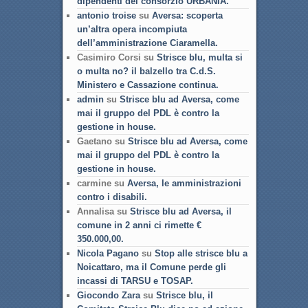
dipendenti del consorzio URBANIA.
antonio troise
su
Aversa: scoperta
un’altra opera incompiuta
dell’amministrazione Ciaramella.
Casimiro Corsi su
Strisce blu, multa si
o multa no? il balzello tra C.d.S.
Ministero e Cassazione continua.
admin
su
Strisce blu ad Aversa, come
mai il gruppo del PDL è contro la
gestione in house.
Gaetano su
Strisce blu ad Aversa, come
mai il gruppo del PDL è contro la
gestione in house.
carmine su
Aversa, le amministrazioni
contro i disabili.
Annalisa su
Strisce blu ad Aversa, il
comune in 2 anni ci rimette €
350.000,00.
Nicola Pagano
su
Stop alle strisce blu a
Noicattaro, ma il Comune perde gli
incassi di TARSU e TOSAP.
Giocondo Zara
su
Strisce blu, il