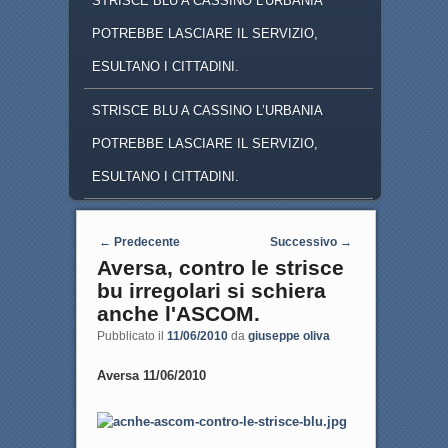
STRISCE BLU A CASSINO L'URBANIA
POTREBBE LASCIARE IL SERVIZIO,
ESULTANO I CITTADINI.
STRISCE BLU A CASSINO L’URBANIA
POTREBBE LASCIARE IL SERVIZIO,
ESULTANO I CITTADINI.
Navigazione articoli
←
Predecente
Successivo
→
Aversa, contro le strisce
bu irregolari si schiera
anche l'ASCOM.
Pubblicato il
11/06/2010
da
giuseppe oliva
Aversa 11/06/2010