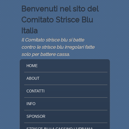
Benvenuti nel sito del
Comitato Strisce Blu
Italia
Il Comitato strisce blu si batte
contro le strisce blu irregolari fatte
solo per battere cassa.
MENU PRINCIPALE
VAI AL CONTENUTO PRINCIPALE
VAI AL CONTENUTO SECONDARIO
HOME
ABOUT
CONTATTI
INFO
SPONSOR