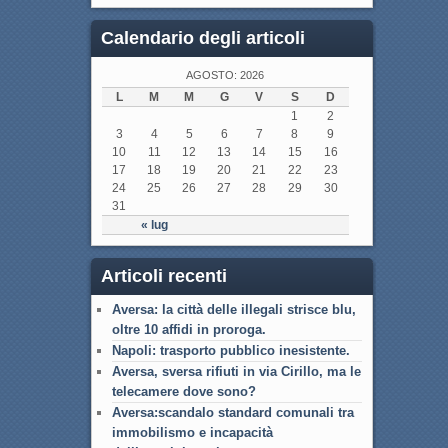
Calendario degli articoli
AGOSTO: 2026
L
M
M
G
V
S
D
1
2
3
4
5
6
7
8
9
10
11
12
13
14
15
16
17
18
19
20
21
22
23
24
25
26
27
28
29
30
31
« lug
Articoli recenti
Aversa: la città delle illegali strisce blu,
oltre 10 affidi in proroga.
Napoli: trasporto pubblico inesistente.
Aversa, sversa rifiuti in via Cirillo, ma le
telecamere dove sono?
Aversa:scandalo standard comunali tra
immobilismo e incapacità