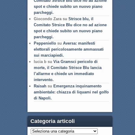
Comitato Strsice Blu dice no ad azione
spot e chiede subito un nuovo piano
parcheggi.
Giocondo Zara su
Strisce blu, il
Comitato Strsice Blu dice no ad azione
spot e chiede subito un nuovo piano
parcheggi.
Peppeniello
su
Aversa: manifesti
elettorali pericolosamente ammassati
sui marciapiedi.
lucia b su
Via Gramsci pericolo di
morte, il Comitato Strisce Blu lancia
l’allarme e chiede un immediato
intervento.
Raisah
su
Emergenza inquinamento
ambientale: chiazza di liquami nel golfo
di Napoli.
Categoria articoli