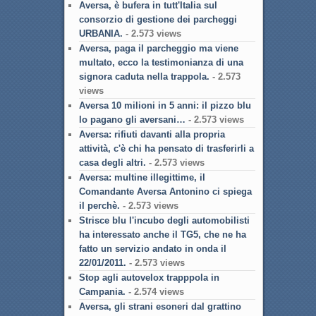
Aversa, è bufera in tutt'Italia sul
consorzio di gestione dei parcheggi
URBANIA.
- 2.573 views
Aversa, paga il parcheggio ma viene
multato, ecco la testimonianza di una
signora caduta nella trappola.
- 2.573
views
Aversa 10 milioni in 5 anni: il pizzo blu
lo pagano gli aversani…
- 2.573 views
Aversa: rifiuti davanti alla propria
attività, c'è chi ha pensato di trasferirli a
casa degli altri.
- 2.573 views
Aversa: multine illegittime, il
Comandante Aversa Antonino ci spiega
il perchè.
- 2.573 views
Strisce blu l'incubo degli automobilisti
ha interessato anche il TG5, che ne ha
fatto un servizio andato in onda il
22/01/2011.
- 2.573 views
Stop agli autovelox trapppola in
Campania.
- 2.574 views
Aversa, gli strani esoneri dal grattino