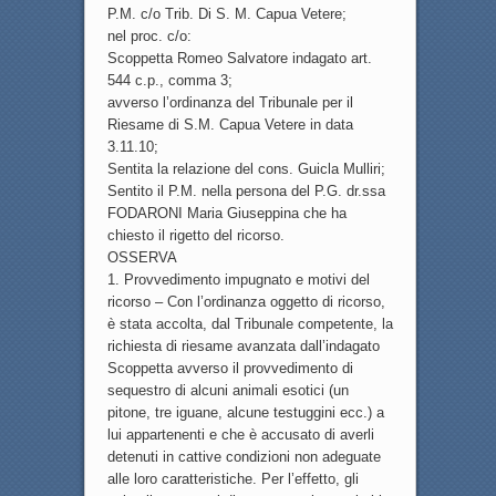
P.M. c/o Trib. Di S. M. Capua Vetere;
nel proc. c/o:
Scoppetta Romeo Salvatore indagato art.
544 c.p., comma 3;
avverso l’ordinanza del Tribunale per il
Riesame di S.M. Capua Vetere in data
3.11.10;
Sentita la relazione del cons. Guicla Mulliri;
Sentito il P.M. nella persona del P.G. dr.ssa
FODARONI Maria Giuseppina che ha
chiesto il rigetto del ricorso.
OSSERVA
1. Provvedimento impugnato e motivi del
ricorso – Con l’ordinanza oggetto di ricorso,
è stata accolta, dal Tribunale competente, la
richiesta di riesame avanzata dall’indagato
Scoppetta avverso il provvedimento di
sequestro di alcuni animali esotici (un
pitone, tre iguane, alcune testuggini ecc.) a
lui appartenenti e che è accusato di averli
detenuti in cattive condizioni non adeguate
alle loro caratteristiche. Per l’effetto, gli