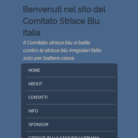
Benvenuti nel sito del
Comitato Strisce Blu
Italia
Il Comitato strisce blu si batte
contro le strisce blu irregolari fatte
solo per battere cassa.
MENU PRINCIPALE
VAI AL CONTENUTO PRINCIPALE
VAI AL CONTENUTO SECONDARIO
HOME
ABOUT
CONTATTI
INFO
SPONSOR