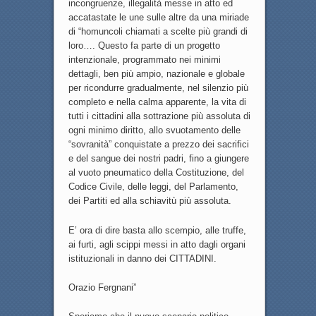
incongruenze, illegalità messe in atto ed
accatastate le une sulle altre da una miriade
di “homuncoli chiamati a scelte più grandi di
loro…. Questo fa parte di un progetto
intenzionale, programmato nei minimi
dettagli, ben più ampio, nazionale e globale
per ricondurre gradualmente, nel silenzio più
completo e nella calma apparente, la vita di
tutti i cittadini alla sottrazione più assoluta di
ogni minimo diritto, allo svuotamento delle
“sovranità” conquistate a prezzo dei sacrifici
e del sangue dei nostri padri, fino a giungere
al vuoto pneumatico della Costituzione, del
Codice Civile, delle leggi, del Parlamento,
dei Partiti ed alla schiavitù più assoluta.
E’ ora di dire basta allo scempio, alle truffe,
ai furti, agli scippi messi in atto dagli organi
istituzionali in danno dei CITTADINI.
Orazio Fergnani”