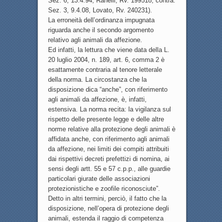
Sez. 6, 13.4.94, Ranelli, Rv. 199518; contra:
Sez. 3, 9.4.08, Lovato, Rv. 240231).
La erroneità dell’ordinanza impugnata
riguarda anche il secondo argomento
relativo agli animali da affezione.
Ed infatti, la lettura che viene data della L.
20 luglio 2004, n. 189, art. 6, comma 2 è
esattamente contraria al tenore letterale
della norma. La circostanza che la
disposizione dica “anche”, con riferimento
agli animali da affezione, è, infatti,
estensiva. La norma recita: la vigilanza sul
rispetto delle presente legge e delle altre
norme relative alla protezione degli animali è
affidata anche, con riferimento agli animali
da affezione, nei limiti dei compiti attribuiti
dai rispettivi decreti prefettizi di nomina, ai
sensi degli artt. 55 e 57 c.p.p., alle guardie
particolari giurate delle associazioni
protezionistiche e zoofile riconosciute”.
Detto in altri termini, perciò, il fatto che la
disposizione, nell’opera di protezione degli
animali, estenda il raggio di competenza