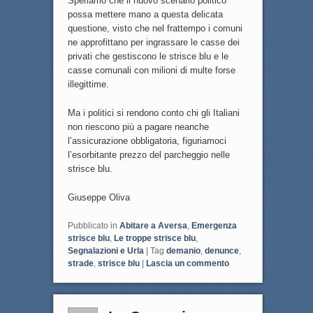
Speriamo che il nuovo scenario politico
possa mettere mano a questa delicata
questione, visto che nel frattempo i comuni
ne approfittano per ingrassare le casse dei
privati che gestiscono le strisce blu e le
casse comunali con milioni di multe forse
illegittime.
Ma i politici si rendono conto chi gli Italiani
non riescono più a pagare neanche
l’assicurazione obbligatoria, figuriamoci
l’esorbitante prezzo del parcheggio nelle
strisce blu.
Giuseppe Oliva
Pubblicato in
Abitare a Aversa
,
Emergenza
strisce blu
,
Le troppe strisce blu
,
Segnalazioni e Urla
|
Tag
demanio
,
denunce
,
strade
,
strisce blu
|
Lascia un commento