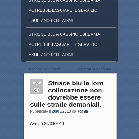
STRISCE BLU A CASSINO L'URBANIA
POTREBBE LASCIARE IL SERVIZIO,
ESULTANO I CITTADINI.
STRISCE BLU A CASSINO L’URBANIA
POTREBBE LASCIARE IL SERVIZIO,
ESULTANO I CITTADINI.
Navigazione articoli
←
Articoli precedenti
Articoli successivi
→
mar
Strisce blu la loro
20
collocazione non
dovrebbe essere
sulle strade demaniali.
Pubblicato il
20/03/2013
da
admin
Aversa 20/03/2013