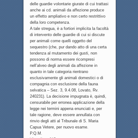
delle guardie volontarie giurate di cui trattasi
anche ai cd. animali da affezione produce
un effetto ampliativo e non certo restrittivo
della loro competenza.
A tale stregua, è a fortiori implicita la facoltà
di intervento delle guardie di cui si discute
per animali come quelli oggetto del
sequestro (che, pur dando atto di una certa
tendenza al mutamento dei gusti, non
possono di norma essere ricompresi
nell’alveo degli animali da affezione in
quanto in tale categoria rientrano
esclusivamente gli animali domestici o di
compagnia con esclusione della fauna
selvatica – Sez. 3, 9.4.08, Lovato, Rv.
240231). La decisione impugnata è, quindi,
censurabile per erronea applicazione della
legge nei termini appena enunciati e, per
tale ragione, deve essere annullata con
rinvio degli atti al Tribunale di S. Maria
Capua Vetere, per nuovo esame.
P.Q.M.