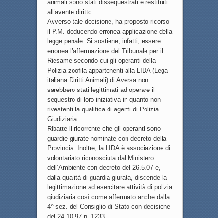
animali sono stati dissequestrati e restituiti
all’avente diritto.
Avverso tale decisione, ha proposto ricorso
il P.M. deducendo erronea applicazione della
legge penale. Si sostiene, infatti, essere
erronea l’affermazione del Tribunale per il
Riesame secondo cui gli operanti della
Polizia zoofila appartenenti alla LIDA (Lega
italiana Diritti Animali) di Aversa non
sarebbero stati legittimati ad operare il
sequestro di loro iniziativa in quanto non
rivestenti la qualifica di agenti di Polizia
Giudiziaria.
Ribatte il ricorrente che gli operanti sono
guardie giurate nominate con decreto della
Provincia. Inoltre, la LIDA è associazione di
volontariato riconosciuta dal Ministero
dell’Ambiente con decreto del 26.5.07 e,
dalla qualità di guardia giurata, discende la
legittimazione ad esercitare attività di polizia
giudiziaria così come affermato anche dalla
4^ sez. del Consiglio di Stato con decisione
del 24.10.97 n. 1233.