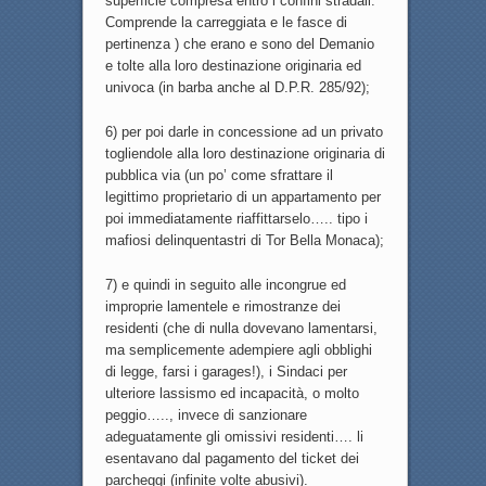
superficie compresa entro i confini stradali.
Comprende la carreggiata e le fasce di
pertinenza ) che erano e sono del Demanio
e tolte alla loro destinazione originaria ed
univoca (in barba anche al D.P.R. 285/92);
6) per poi darle in concessione ad un privato
togliendole alla loro destinazione originaria di
pubblica via (un po’ come sfrattare il
legittimo proprietario di un appartamento per
poi immediatamente riaffittarselo….. tipo i
mafiosi delinquentastri di Tor Bella Monaca);
7) e quindi in seguito alle incongrue ed
improprie lamentele e rimostranze dei
residenti (che di nulla dovevano lamentarsi,
ma semplicemente adempiere agli obblighi
di legge, farsi i garages!), i Sindaci per
ulteriore lassismo ed incapacità, o molto
peggio….., invece di sanzionare
adeguatamente gli omissivi residenti…. li
esentavano dal pagamento del ticket dei
parcheggi (infinite volte abusivi).