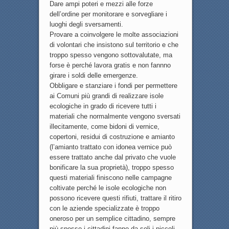
Dare ampi poteri e mezzi alle forze
dell’ordine per monitorare e sorvegliare i
luoghi degli sversamenti.
Provare a coinvolgere le molte associazioni
di volontari che insistono sul territorio e che
troppo spesso vengono sottovalutate, ma
forse è perché lavora gratis e non fannno
girare i soldi delle emergenze.
Obbligare e stanziare i fondi per permettere
ai Comuni più grandi di realizzare isole
ecologiche in grado di ricevere tutti i
materiali che normalmente vengono sversati
illecitamente, come bidoni di vernice,
copertoni, residui di costruzione e amianto
(l’amianto trattato con idonea vernice può
essere trattato anche dal privato che vuole
bonificare la sua proprietà), troppo spesso
questi materiali finiscono nelle campagne
coltivate perché le isole ecologiche non
possono ricevere questi rifiuti, trattare il ritiro
con le aziende specializzate è troppo
oneroso per un semplice cittadino, sempre
più spesso i cittadini fanno da soli i piccoli