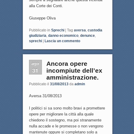
alla Corte dei Conti.
Giuseppe Oliva
Pubblicato in
Sprechi
|
Tag
aversa
,
custodia
giudiziaria
,
danno economico
,
denunce
,
sprechi
|
Lascia un commento
ago
Ancora opere
31
incompiute dell’ex
amministrazione.
Pubblicato il
31/08/2013
da
admin
Aversa 31/08/2013
I politici si sa sono molto bravi a promettere
opere per migliorare la città alla quale
chiedono il sostegno, ma poi stranamente
nulla accade e le promesse o non vengono
mantenute oppure si completano solo a