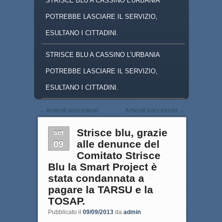
STRISCE BLU A CASSINO L'URBANIA
POTREBBE LASCIARE IL SERVIZIO,
ESULTANO I CITTADINI.
STRISCE BLU A CASSINO L’URBANIA
POTREBBE LASCIARE IL SERVIZIO,
ESULTANO I CITTADINI.
Navigazione articoli
←
Articoli precedenti
Articoli successivi
→
set
Strisce blu, grazie
09
alle denunce del
Comitato Strisce
Blu la Smart Project è
stata condannata a
pagare la TARSU e la
TOSAP.
Pubblicato il
09/09/2013
da
admin