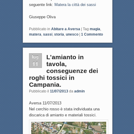
seguente link:
Matera la città dei sassi
Giuseppe Oliva
Pubblicato in
Abitare a Aversa
|
Tag
magia
,
matera
,
sassi
,
storia
,
unesco
|
1
Commento
lug
L’amianto in
11
tavola,
conseguenze dei
roghi tossici in
Campania.
Pubblicato il
11/07/2013
da
admin
Aversa 11/07/2013
Nel cerchio rosso è stata individuata una
discarica di amianto e materiali tossici.