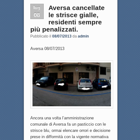
lug
Aversa cancellate
08
le strisce gialle,
residenti sempre
più penalizzati.
Pubblicato il
08/07/2013
da
admin
Aversa 08/07/2013
Ancora una volta l’amministrazione
comunale di Aversa fa un pasticcio con le
strisce blu, ormai elencare orrori e decisione
prese in difformità con la vigente normativa