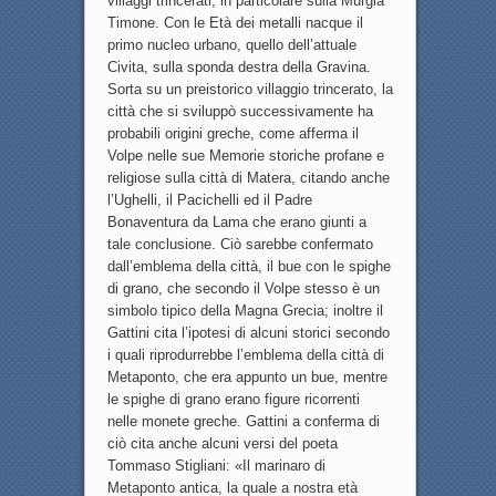
villaggi trincerati, in particolare sulla Murgia
Timone. Con le Età dei metalli nacque il
primo nucleo urbano, quello dell’attuale
Civita, sulla sponda destra della Gravina.
Sorta su un preistorico villaggio trincerato, la
città che si sviluppò successivamente ha
probabili origini greche, come afferma il
Volpe nelle sue Memorie storiche profane e
religiose sulla città di Matera, citando anche
l’Ughelli, il Pacichelli ed il Padre
Bonaventura da Lama che erano giunti a
tale conclusione. Ciò sarebbe confermato
dall’emblema della città, il bue con le spighe
di grano, che secondo il Volpe stesso è un
simbolo tipico della Magna Grecia; inoltre il
Gattini cita l’ipotesi di alcuni storici secondo
i quali riprodurrebbe l’emblema della città di
Metaponto, che era appunto un bue, mentre
le spighe di grano erano figure ricorrenti
nelle monete greche. Gattini a conferma di
ciò cita anche alcuni versi del poeta
Tommaso Stigliani: «Il marinaro di
Metaponto antica, la quale a nostra età