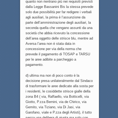
quanto non rientrano più nei requisiti previsti
dalla Legge Bassanini Bis la stessa prevede
solo due possibilità per far redigere i verbali
agli ausiliari, la prima è l’assunzione da
parte dell’amministrazione degli ausiliari, la
seconda quella che vengano assunti da una
società che abbia ricevuto la concessione
dell’area oggetto delle strisce blu, mentre ad
Aversa l’area non è stata data in
concessione per via della norma che
prevede il pagamento di TOSAP e TARSU
per le aree adibite a parcheggio a
pagamento.
d) ultima ma non di poco conto è la
decisione presa unilateralmente dal Sindaco
di trasformare le aree dedicate alla sosta per
i residenti, le cosiddette strisce gialle della
zona B4 ( via, Raffaello, via Botticelli, via
Giotto, P.zza Bernini, via de Chirico, via
Gemito, via Tiziano, via Di Jasi, via
Garofano, viale e P.zza degli Artisti), il tutto
senza una delibera di giunta ma solo con