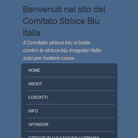
Benvenuti nel sito del
Comitato Strisce Blu
Italia
Il Comitato strisce blu si batte
contro le strisce blu irregolari fatte
solo per battere cassa.
MENU PRINCIPALE
VAI AL CONTENUTO PRINCIPALE
VAI AL CONTENUTO SECONDARIO
HOME
ABOUT
CONTATTI
INFO
SPONSOR